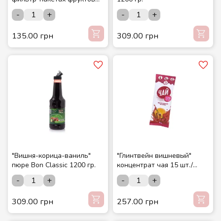
(20 шт./уп.) ТМ "Мастерская
-
+
-
+
вкусов"
135.00 грн
309.00 грн
"Вишня-корица-ваниль"
"Глинтвейн вишневый"
пюре Bon Classic 1200 гр.
концентрат чая 15 шт./
шоубокс ТМ СМАКУЙТЕ
-
+
-
+
309.00 грн
257.00 грн