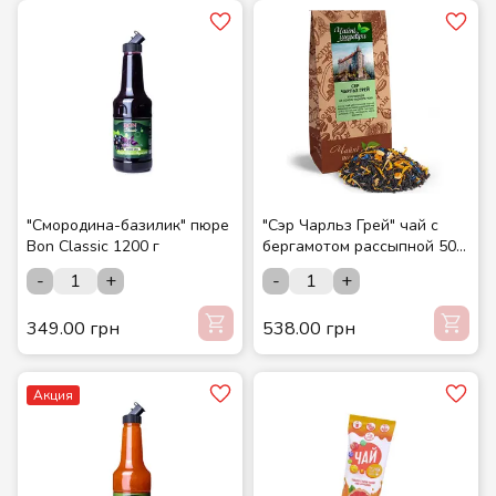
"Смородина-базилик" пюре
"Сэр Чарльз Грей" чай с
Bon Classic 1200 г
бергамотом рассыпной 500
гр. Композиция на основе
-
+
-
+
чёрного чая ТМ Чайные
шедевры
349.00 грн
538.00 грн
Акция