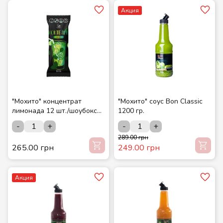
Акция
"Мохито" концентрат
"Мохито" соус Bon Classic
лимонада 12 шт./шоубокс
1200 гр.
ТМ СМАКУЙТЕ
-
+
-
+
289.00 грн
265.00 грн
249.00 грн
Акция