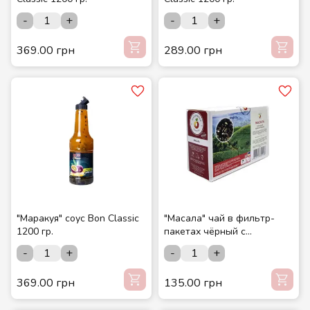
-
+
-
+
369.00 грн
289.00 грн
"Маракуя" соус Bon Classic
"Масала" чай в фильтр-
1200 гр.
пакетах чёрный с
добавками (20 шт./уп.) ТМ
-
+
-
+
"Мастерская вкусов"
369.00 грн
135.00 грн