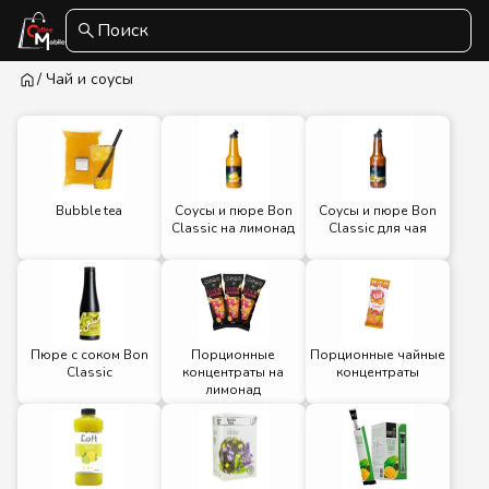
Поиск
/ Чай и соусы
Bubble tea
Соусы и пюре Bon
Соусы и пюре Bon
Classic на лимонад
Classic для чая
Пюре с соком Bon
Порционные
Порционные чайные
Classic
концентраты на
концентраты
лимонад