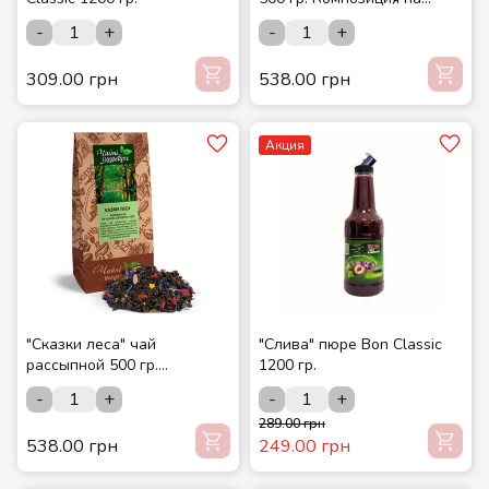
основе зелёного чая ТМ
-
+
-
+
Чайные шедевры
309.00 грн
538.00 грн
Акция
"Сказки леса" чай
"Слива" пюре Bon Classic
рассыпной 500 гр.
1200 гр.
Композиция на основе
-
+
-
+
зелёного чая ТМ Чайные
289.00 грн
шедевры
538.00 грн
249.00 грн