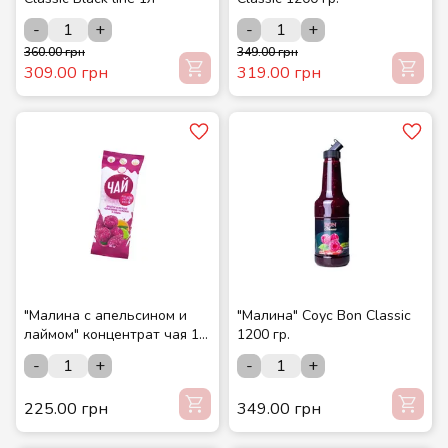
-
+
-
+
360.00 грн
349.00 грн
309.00 грн
319.00 грн
"Малина с апельсином и
"Малина" Соус Bon Classic
лаймом" концентрат чая 12
1200 гр.
шт./шоубокс ТМ СМАКУЙТЕ
-
+
-
+
225.00 грн
349.00 грн