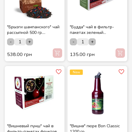
"Брызги шампанского" чай
"Будда" чай в фильтр-
рассыпной 500 гр.
пакетах зеленый
Композиция на основе
натуральный (20 шт./уп.)
-
+
-
+
чёрного и зелёного чая. ТМ
ТМ "Мастерская вкусов"
Чайные шедевры.
538.00 грн
135.00 грн
New
"Вишневый пунш" чай в
"Вишня" пюре Bon Classic
фильтр-пакетах фруктовый
1200 гр.