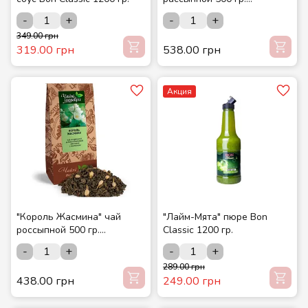
Композиция на основе
-
+
-
+
каркаде ТМ Чайные
349.00 грн
шедевры
319.00 грн
538.00 грн
Акция
"Король Жасмина" чай
"Лайм-Мята" пюре Bon
россыпной 500 гр.
Classic 1200 гр.
Композиция на основе
-
+
-
+
зеленого чая ТМ Чайные
289.00 грн
шедевры
438.00 грн
249.00 грн