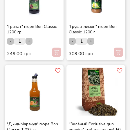
"Гранат" пюре Bon Classic
"Груша-лимон" пюре Bon
1200 гр.
Classic 1200 г
-
+
-
+
349.00 грн
309.00 грн
"Дыня-Маракуя" пюре Bon
"Зелёный Exclusive gun
Classic 1200 гр.
powder" чай рассыпной 500