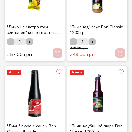
"Лимон с екстрактом
"Лимонад" соус Bon Classic
эхинацеи" концентрат чая
1200 гр.
15 шт./шоубокс ТМ
-
+
-
+
СМАКУЙТЕ
289.00 грн
257.00 грн
249.00 грн
Акция
Акция
"Личи" пюре с соком Bon
"Личи-клубника" пюре Bon
Classic Black line 1л
Classic 1200 гр.