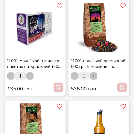
"1001 Ночь" чай в фильтр-
"1001 ночь" чай россыпной
пакетах натуральный (20
500 гр. Композиция на
шт./уп.) ТМ "Мастерская
основе черного и зеленого
-
+
-
+
вкусов"
чая. ТМ Чайные шедевры.
135.00 грн
538.00 грн