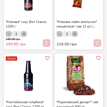
"Клюква" соус Bon Classic
"Клюква-лайм-апельсин"
1200 г
концентрат чая 12 шт./
шоубокс ТМ СМАКУЙТЕ
-
+
-
+
349.00 грн
299.00 грн
216.00 грн
Акция
"Коктейльная голубика"
"Королевский десерт" чай
соус Bon Classic 1200 гр.
рассыпной 500 гр.