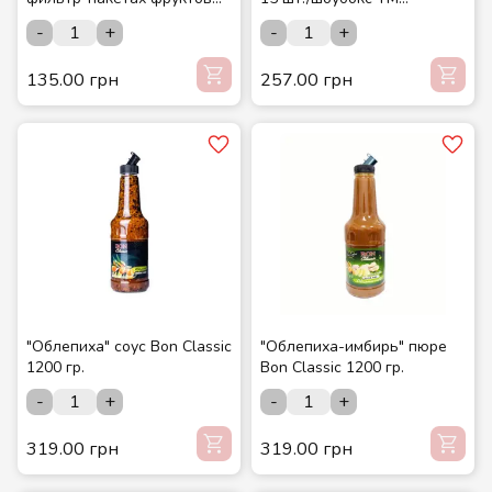
(20 шт./уп.) ТМ "Мастерская
СМАКУЙТЕ
-
+
-
+
вкусов"
135.00 грн
257.00 грн
"Облепиха" соус Bon Classic
"Облепиха-имбирь" пюре
1200 гр.
Bon Classic 1200 гр.
-
+
-
+
319.00 грн
319.00 грн