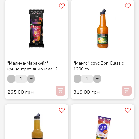
"Малина-Маракуйя"
"Манго" соус Bon Classic
концентрат лимонада12
1200 гр.
шт./шоубокс ТМ СМАКУЙТЕ
-
+
-
+
265.00 грн
319.00 грн