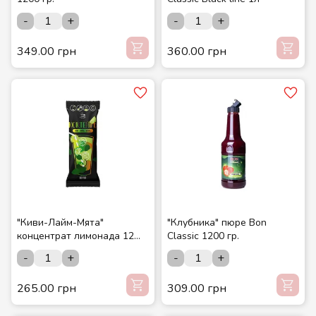
-
+
-
+
349.00 грн
360.00 грн
"Киви-Лайм-Мята"
"Клубника" пюре Bon
концентрат лимонада 12
Classic 1200 гр.
шт./шоубокс ТМ СМАКУЙТЕ
-
+
-
+
265.00 грн
309.00 грн