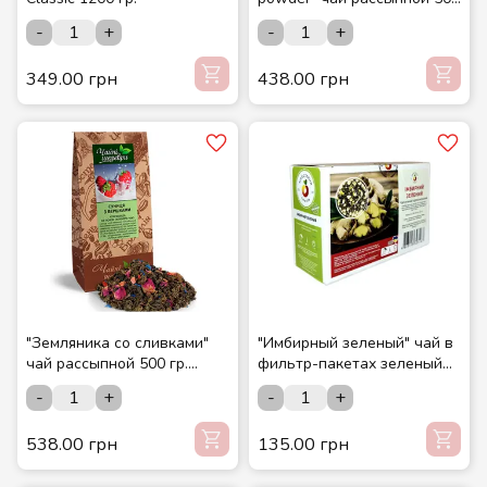
гр. Чайные шедевры
-
+
-
+
349.00 грн
438.00 грн
"Земляника со сливками"
"Имбирный зеленый" чай в
чай рассыпной 500 гр.
фильтр-пакетах зеленый
Композиция на основе
натуральный (20 шт./уп.)
-
+
-
+
зелёного чая ТМ Чайные
ТМ "Мастерская вкусов"
шедевры
538.00 грн
135.00 грн