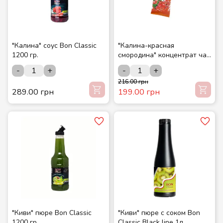
"Калина" соус Bon Classic
"Калина-красная
1200 гр.
смородина" концентрат чая
12 шт./шоубокс ТМ
-
+
-
+
СМАКУЙТЕ
216.00 грн
289.00 грн
199.00 грн
"Киви" пюре Bon Classic
"Киви" пюре с соком Bon
1200 гр.
Classic Black line 1л