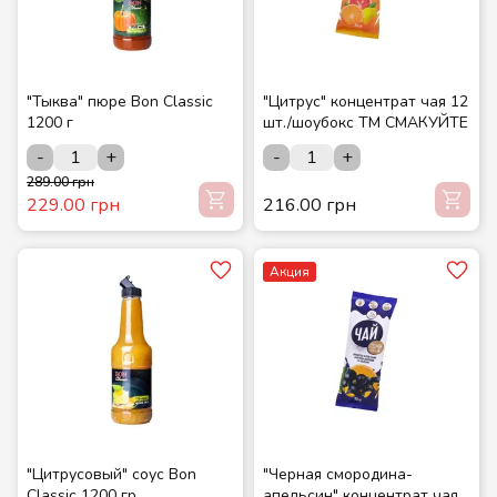
"Тыква" пюре Bon Classic
"Цитрус" концентрат чая 12
1200 г
шт./шоубокс ТМ СМАКУЙТЕ
-
+
-
+
289.00 грн
229.00 грн
216.00 грн
Акция
"Цитрусовый" соус Bon
"Черная смородина-
Classic 1200 гр.
апельсин" концентрат чая