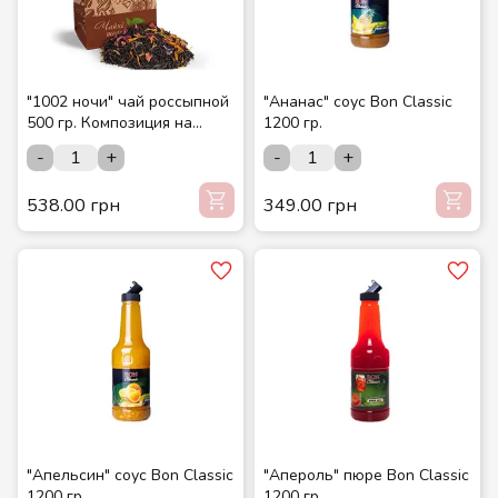
"1002 ночи" чай россыпной
"Ананас" соус Bon Classic
500 гр. Композиция на
1200 гр.
основе черного и зеленого
-
+
-
+
чая. ТМ Чайные шедевры.
538.00 грн
349.00 грн
"Апельсин" соус Bon Classic
"Апероль" пюре Bon Classic
1200 гр.
1200 гр.