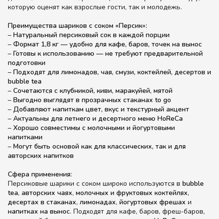
которую оценят как взрослые гости, так и молодежь.
Преимущества шариков с соком «Персик»:
–
Натуральный персиковый сок в каждой порции
–
Формат 1,8 кг — удобно для кафе, баров, точек на вынос
–
Готовы к использованию — не требуют предварительной
подготовки
–
Подходят для лимонадов, чая, смузи, коктейлей, десертов и
bubble tea
–
Сочетаются с клубникой, киви, маракуйей, мятой
–
Выгодно выглядят в прозрачных стаканах to go
–
Добавляют напиткам цвет, вкус и текстурный акцент
–
Актуальны для летнего и десертного меню HoReCa
–
Хорошо совместимы с молочными и йогуртовыми
напитками
–
Могут быть основой как для классических, так и для
авторских напитков
Сфера применения:
Персиковые шарики с соком широко используются в
bubble
tea
,
авторских чаях
,
молочных и фруктовых коктейлях
,
десертах в стаканах
,
лимонадах
,
йогуртовых фрешах
и
напитках на вынос
. Подходят для кафе, баров, фреш-баров,