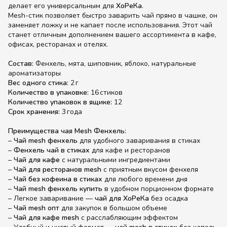
делает его универсальным для
ХоРеКа
.
Mesh-стик позволяет быстро заварить чай прямо в чашке, он
заменяет ложку и не капает после использования. Этот чай
станет отличным дополнением вашего ассортимента в кафе,
офисах, ресторанах и отелях.
Состав:
Фенхель, мята, шиповник, яблоко, натуральные
ароматизаторы
Вес одного стика:
2 г
Количество в упаковке:
16 стиков
Количество упаковок в ящике:
12
Срок хранения:
3 года
Преимущества чая Mesh Фенхель:
–
Чай mesh фенхель
для удобного заваривания в стиках
–
Фенхель чай в стиках
для кафе и ресторанов
–
Чай для кафе
с натуральными ингредиентами
–
Чай для ресторанов mesh
с приятным вкусом фенхеля
–
Чай без кофеина в стиках
для любого времени дня
–
Чай mesh фенхель купить
в удобном порционном формате
– Легкое заваривание —
чай для ХоРеКа
без осадка
–
Чай mesh опт
для закупок в большом объеме
–
Чай для кафе mesh
с расслабляющим эффектом