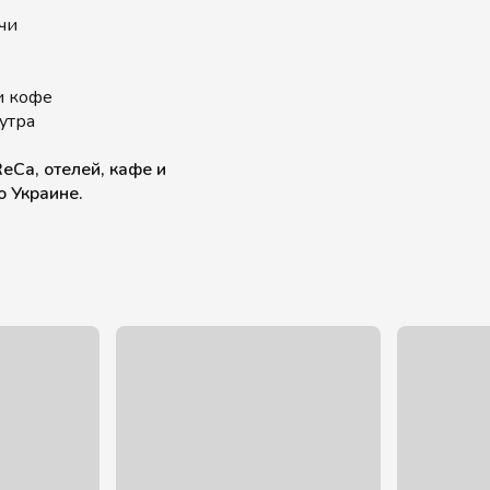
чи
и кофе
утра
eCa, отелей, кафе и
о Украине.