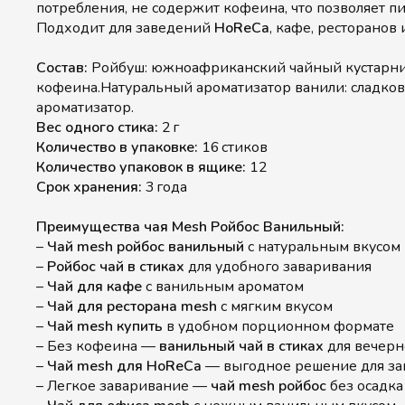
потребления, не содержит кофеина, что позволяет пи
Подходит для заведений
HoReCa
, кафе, ресторанов 
Состав:
Ройбуш: южноафриканский чайный кустарни
кофеина.Натуральный ароматизатор ванили: сладко
ароматизатор.
Вес одного стика:
2 г
Количество в упаковке:
16 стиков
Количество упаковок в ящике:
12
Срок хранения:
3 года
Преимущества чая Mesh Ройбос Ванильный:
–
Чай mesh ройбос ванильный
с натуральным вкусом
–
Ройбос чай в стиках
для удобного заваривания
–
Чай для кафе
с ванильным ароматом
–
Чай для ресторана mesh
с мягким вкусом
–
Чай mesh купить
в удобном порционном формате
– Без кофеина —
ванильный чай в стиках
для вечерн
–
Чай mesh для HoReCa
— выгодное решение для з
– Легкое заваривание —
чай mesh ройбос
без осадка