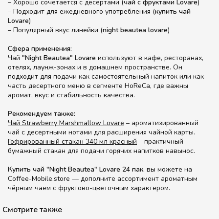
– Хорошо сочетается с десертами (
чай с фруктами Lovare
)
– Подходит для ежедневного употребления (
купить чай
Lovare
)
– Популярный вкус линейки (
night beautea lovare
)
Сфера применения:
Чай
"Night Beautea" Lovare
используют в кафе, ресторанах,
отелях, лаунж-зонах и в домашнем пространстве. Он
подходит для подачи как самостоятельный напиток или как
часть десертного меню в сегменте HoReCa, где важны
аромат, вкус и стабильность качества.
Рекомендуем также:
Чай Strawberry Marshmallow Lovare
– ароматизированный
чай с десертными нотами для расширения чайной карты.
Гофрированный стакан 340 мл красный
– практичный
бумажный стакан для подачи горячих напитков навынос.
Купить чай "Night Beautea" Lovare 24 пак.
вы можете на
Coffee-Mobile.store — дополните ассортимент ароматным
чёрным чаем с фруктово-цветочным характером.
Смотрите также