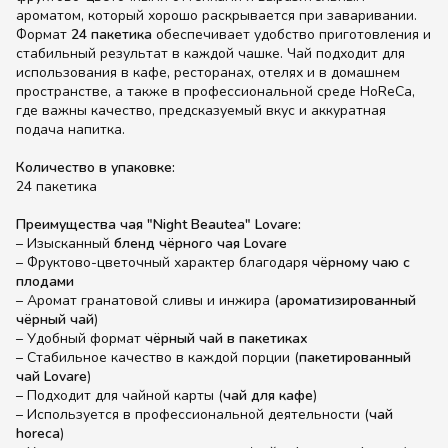
ароматом, который хорошо раскрывается при заваривании.
Формат
24 пакетика
обеспечивает удобство приготовления и
стабильный результат в каждой чашке. Чай подходит для
использования в кафе, ресторанах, отелях и в домашнем
пространстве, а также в профессиональной среде HoReCa,
где важны качество, предсказуемый вкус и аккуратная
подача напитка.
Количество в упаковке:
24 пакетика
Преимущества чая "Night Beautea" Lovare:
– Изысканный
бленд чёрного чая Lovare
– Фруктово-цветочный характер благодаря
чёрному чаю с
плодами
– Аромат гранатовой сливы и инжира (
ароматизированный
чёрный чай
)
– Удобный формат
чёрный чай в пакетиках
– Стабильное качество в каждой порции (
пакетированный
чай Lovare
)
– Подходит для чайной карты (
чай для кафе
)
– Используется в профессиональной деятельности (
чай
horeca
)