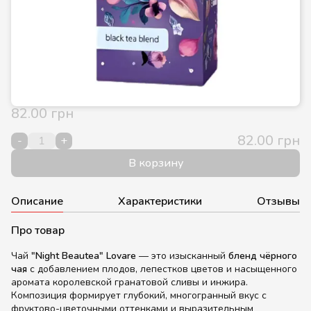
82.00 грн
82.00 грн
-
+
В корзину
Описание
Характеристики
Отзывы
Про товар
Чай
"Night Beautea" Lovare
— это изысканный
бленд чёрного
чая
с добавлением плодов, лепестков цветов и насыщенного
аромата королевской гранатовой сливы и инжира.
Композиция формирует глубокий, многогранный вкус с
фруктово-цветочными оттенками и выразительным