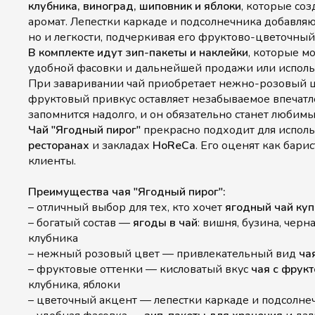
клубника, виноград, шиповник
и яблоки
, которые со
аромат. Лепестки каркаде и подсолнечника добавляют
но и легкости, подчеркивая его фруктово-цветочный
В комплекте идут зип-пакеты и наклейки
, которые м
удобной фасовки и дальнейшей продажи или исполь
При заваривании чай приобретает нежно-розовый цв
фруктовый привкус оставляет незабываемое впечатле
запомнится надолго, и он обязательно станет любим
Чай "Ягодный пирог"
прекрасно подходит для испол
ресторанах
и закладах
HoReCa
. Его оценят как бари
клиенты.
Преимущества чая "Ягодный пирог":
– отличный выбор для тех, кто хочет
ягодный чай куп
– богатый состав —
ягоды в чай
: вишня, бузина, черн
клубника
– нежный розовый цвет — привлекательный вид
ча
– фруктовые оттенки — кисловатый вкус
чая с фрук
клубника, яблоки
– цветочный акцент — лепестки каркаде и подсолне