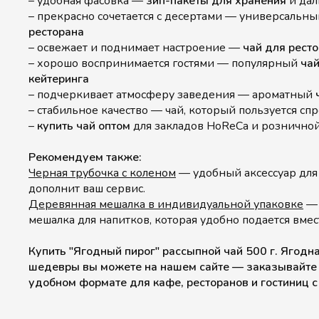
– удобная фасовка —
зип-пакеты для хранения
и да
– прекрасно сочетается с десертами — универсальн
ресторана
– освежает и поднимает настроение —
чай для рест
– хорошо воспринимается гостями — популярный
чай
кейтеринга
– подчеркивает атмосферу заведения — ароматный
– стабильное качество — чай, который пользуется сп
–
купить чай оптом
для закладов HoReCa и розничной
Рекомендуем также:
Черная трубочка с коленом
— удобный аксессуар для
дополнит ваш сервис.
Деревянная мешалка в индивидуальной упаковке
— 
мешалка для напитков, которая удобно подается вмест
Купить "Ягодный пирог" рассыпной чай 500 г. Ягод
шедевры вы можете на нашем сайте — заказывайте
удобном формате для кафе, ресторанов и гостиниц с