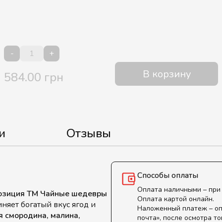
-
+
В корзину
584.00 грн
и
Отзывы
Способы оплаты
Оплата наличными – при
мпозиция ТМ Чайные шедевры
Оплата картой онлайн.
няет богатый вкус ягод и
Наложенный платеж – оп
я смородина, малина,
почта», после осмотра то