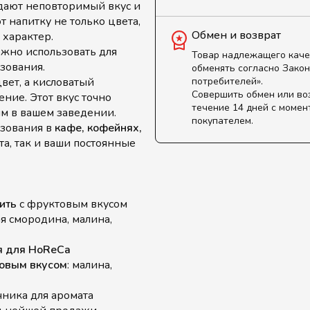
здают неповторимый вкус и
 напитку не только цвета,
Обмен и возврат
 характер.
ожно использовать для
Товар надлежащего каче
зования.
обменять согласно Закон
ет, а кисловатый
потребителей».
Совершить обмен или во
ние. Этот вкус точно
течение 14 дней с момен
ым в вашем заведении.
покупателем.
ьзования в
кафе, кофейнях,
ста, так и ваши постоянные
ить
с фруктовым вкусом
ая смородина, малина,
я для HoReCa
товым вкусом
: малина,
чника для аромата