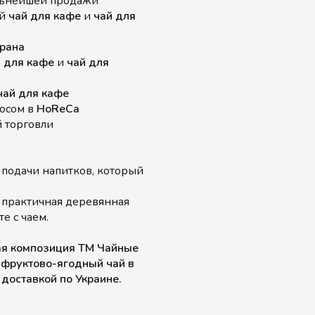
льнейшей продажи
ый
чай для кафе
и
чай для
орана
 для кафе
и
чай для
чай для кафе
росом в
HoReCa
 торговли
 подачи напитков, который
практичная деревянная
е с чаем.
ная композиция ТМ Чайные
 фруктово-ягодный чай в
 доставкой по Украине.