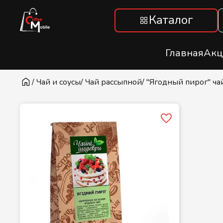
Каталог
Главная
Акц
/ Чай и соусы
/ Чай рассыпной
/ "Ягодный пирог" ч