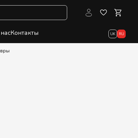
 нас
Контакты
UK
RU
евры