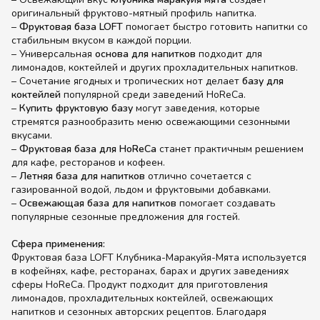
оригинальный фруктово-мятный профиль напитка.
–
Фруктовая база LOFT
помогает быстро готовить напитки со
стабильным вкусом в каждой порции.
– Универсальная
основа для напитков
подходит для
лимонадов, коктейлей и других прохладительных напитков.
– Сочетание ягодных и тропических нот делает
базу для
коктейлей
популярной среди заведений HoReCa.
–
Купить фруктовую базу
могут заведения, которые
стремятся разнообразить меню освежающими сезонными
вкусами.
–
Фруктовая база для HoReCa
станет практичным решением
для кафе, ресторанов и кофеен.
–
Летняя база для напитков
отлично сочетается с
газированной водой, льдом и фруктовыми добавками.
–
Освежающая база для напитков
помогает создавать
популярные сезонные предложения для гостей.
Сфера применения:
Фруктовая база LOFT Клубника-Маракуйя-Мята используется
в кофейнях, кафе, ресторанах, барах и других заведениях
сферы HoReCa. Продукт подходит для приготовления
лимонадов, прохладительных коктейлей, освежающих
напитков и сезонных авторских рецептов. Благодаря