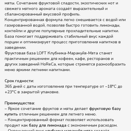
мяты. Сочетание фруктовой сладости, экзотических нот и
свежего мятного аромата создаёт выразительный и
сбалансированный вкусовой профиль.
Концентрированная формула легко смешивается с водой или
газированной водой, позволяя быстро готовить лимонады,
коктейли и другие популярные прохладительные напитки.
База помогает поддерживать стабильный вкус каждой
порции и оптимизирует процесс приготовления напитков в
заведении.
Фруктовая база LOFT Клубника-Маракуйя-Мята станет
практичным решением для кофеен, кафе, ресторанов и
других заведений HoReCa, которые стремятся разнообразить
меню яркими летними напитками.
Срок годности:
365 дней с даты изготовления при температуре от –18°C до
+23°C в закрытой упаковке.
Преимущества:
– Яркое сочетание фруктов и мяты делает
фруктовую базу
купить
отличным решением для летнего меню.
– Концентрированный формат позволяет использовать
продукт как
базу для лимонада
с экономичным расходом.
– Освежающий вкус
клубника маракуйя мята
создаёт