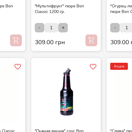
ре Bon
"Мультифрукт" пюре Bon
"Огурец-л
Classic 1200 гр.
пюре Bon C
-
+
-
309.00 грн
309.00 
Акция
 Classic
"Пьяная вишня" соус Bon
"Слива" пю