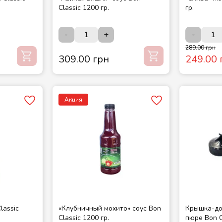
Classic 1200 гр.
гр.
-
+
-
289.00 грн
309.00 грн
249.00 
Акция
lassic
«Клубничный мохито» соус Bon
Крышка-до
Classic 1200 гр.
пюре Bon C