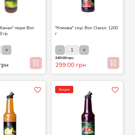
-банан" пюре Bon
"Клюква" соус Bon Classic 1200
0 гр.
г
+
-
+
349.00 грн
грн
299.00 грн
Акция