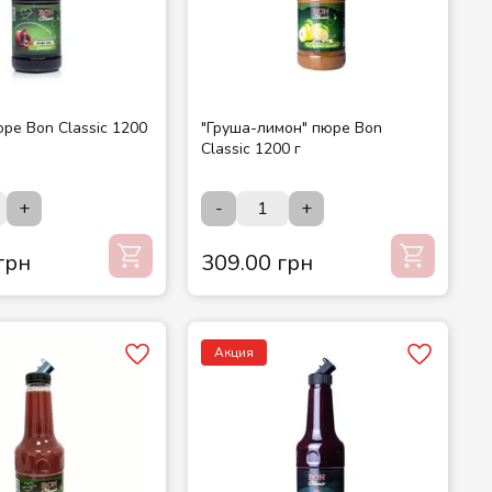
юре Bon Classic 1200
"Груша-лимон" пюре Bon
Classic 1200 г
+
-
+
грн
309.00 грн
Акция