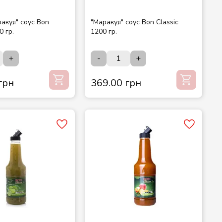
акуя" соус Bon
"Маракуя" соус Bon Classic
0 гр.
1200 гр.
+
-
+
грн
369.00 грн