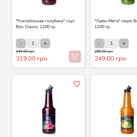
"Коктейльная голубика" соус
"Лайм-Мята" пюре Bo
Bon Classic 1200 гр.
1200 гр.
-
+
-
+
349.00 грн
289.00 грн
319.00 грн
249.00 грн