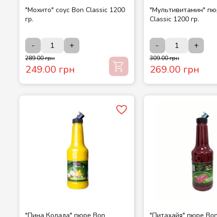
"Мохито" соус Bon Classic 1200
"Мультивитамин" пю
гр.
Classic 1200 гр.
-
+
-
+
289.00 грн
309.00 грн
249.00 грн
269.00 грн
"Пина Колада" пюре Bon
"Питахайя" пюре Bon