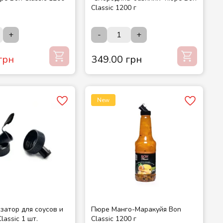
Classic 1200 г
+
-
+
грн
349.00 грн
New
затор для соусов и
Пюре Манго-Маракуйя Bon
lassic 1 шт.
Classic 1200 г