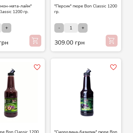
имон-мята-лайм"
"Персик" пюре Bon Classic 1200
lassic 1200 гр.
гр.
+
-
+
грн
309.00 грн
ре Bon Classic 1200
"Смородина-базилик" пюре Bon