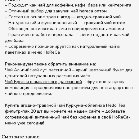
– Подходит как
чай для кофейни
, кафе, бара или кейтеринга
– Отличный выбор для закупки
чай horeca оптом
– Состав на основе трав и ягод —
ягодно-травяной чай
– Натуральный и функциональный —
травяной чай оптом
– Обогащён антиоксидантами и природными витаминами
– Практичен в работе персонала — легко подавать как
чай
для бара
– Современно позиционируется как
натуральный чай в
пакетиках
в меню HoReCa
Рекомендуем также обратить внимание на:
Чай Альпийский луг, рассыпной
– яркий цветочный букет для
ценителей натуральных рассыпных чаёв.
Чай Брызги шампанского, рассыпной
– фруктово-ягодная
композиция с праздничным настроением для нестандартного
чайного предложения.
Купить ягодно-травяной чай Куркума-облепиха Hello Tea
фильтр-пак 20 шт вы можете на нашем сайте – добавьте
согревающий витаминный чай без кофеина в своё HoReCa-
меню уже сегодня!
Смотрите также