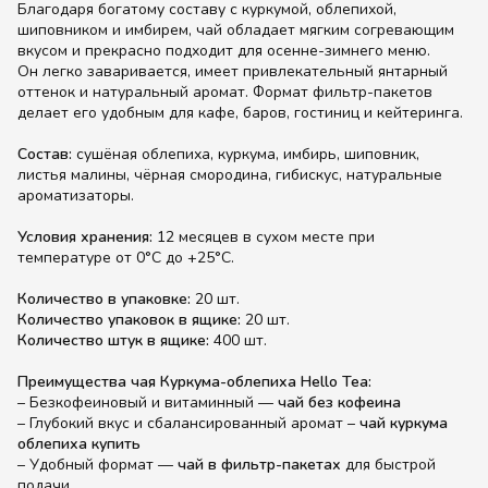
Благодаря богатому составу с куркумой, облепихой,
шиповником и имбирем, чай обладает мягким согревающим
вкусом и прекрасно подходит для осенне-зимнего меню.
Он легко заваривается, имеет привлекательный янтарный
оттенок и натуральный аромат. Формат фильтр-пакетов
делает его удобным для кафе, баров, гостиниц и кейтеринга.
Состав:
сушёная облепиха, куркума, имбирь, шиповник,
листья малины, чёрная смородина, гибискус, натуральные
ароматизаторы.
Условия хранения:
12 месяцев в сухом месте при
температуре от 0°C до +25°C.
Количество в упаковке:
20 шт.
Количество упаковок в ящике:
20 шт.
Количество штук в ящике:
400 шт.
Преимущества чая Куркума-облепиха Hello Tea:
– Безкофеиновый и витаминный —
чай без кофеина
– Глубокий вкус и сбалансированный аромат –
чай куркума
облепиха купить
– Удобный формат —
чай в фильтр-пакетах
для быстрой
подачи