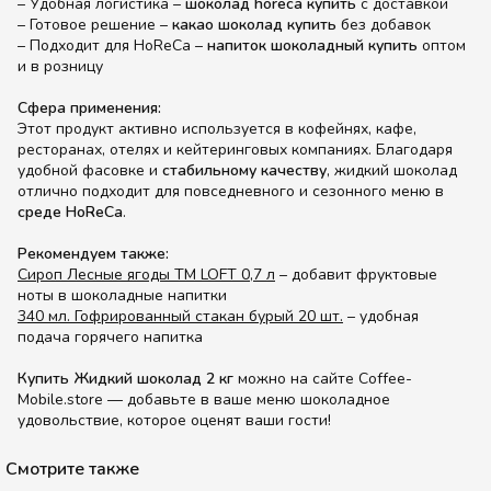
– Удобная логистика –
шоколад horeca купить
с доставкой
– Готовое решение –
какао шоколад купить
без добавок
– Подходит для HoReCa –
напиток шоколадный купить
оптом
и в розницу
Сфера применения:
Этот продукт активно используется в кофейнях, кафе,
ресторанах, отелях и кейтеринговых компаниях. Благодаря
удобной фасовке и
стабильному качеству
, жидкий шоколад
отлично подходит для повседневного и сезонного меню в
среде HoReCa
.
Рекомендуем также:
Сироп Лесные ягоды TM LOFT 0,7 л
– добавит фруктовые
ноты в шоколадные напитки
340 мл. Гофрированный стакан бурый 20 шт.
– удобная
подача горячего напитка
Купить Жидкий шоколад 2 кг
можно на сайте Coffee-
Mobile.store — добавьте в ваше меню шоколадное
удовольствие, которое оценят ваши гости!
Смотрите также