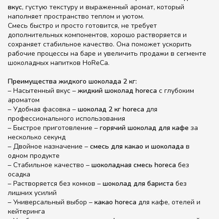
вкус
, густую текстуру и выраженный аромат, который
наполняет пространство теплом и уютом.
Смесь быстро и просто готовится, не требует
дополнительных компонентов, хорошо растворяется и
сохраняет стабильное качество. Она поможет ускорить
рабочие процессы на баре и увеличить продажи в сегменте
шоколадных напитков HoReCa.
Преимущества жидкого шоколада 2 кг:
– Насытенный вкус –
жидкий шоколад horeca
с глубоким
ароматом
– Удобная фасовка –
шоколад 2 кг horeca
для
профессионального использования
– Быстрое приготовление –
горячий шоколад для кафе
за
несколько секунд
– Двойное назначение –
смесь для какао и шоколада
в
одном продукте
– Стабильное качество –
шоколадная смесь horeca
без
осадка
– Растворяется без комков –
шоколад для бариста
без
лишних усилий
– Универсальный выбор –
какао horeca
для кафе, отелей и
кейтеринга