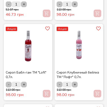
-
+
-
+
52.07 грн
113.00 грн
46.73 грн
98.00 грн
Акция
Акция
Сироп Бабл-гам ТМ "Loft"
Сироп Клубничный бейлиз
0,7л.
ТМ "Лофт" 0,7л.
-
+
-
+
113.00 грн
113.00 грн
98.00 грн
98.00 грн