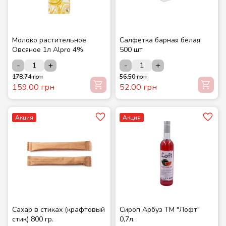
Молоко растительное
Салфетка барная белая
Овсяное 1л Alpro 4%
500 шт
-
+
-
+
178.74 грн
56.50 грн
159.00 грн
52.00 грн
Акция
Акция
Сахар в стиках (крафтовый
Сироп Арбуз ТМ "Лофт"
стик) 800 гр.
0,7л.