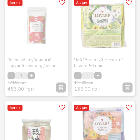
Акция
Акция
Розовый клубничный
Чай "Зеленый Ассорти"
горячий шоколад/какао
Lovare 50 пак.
RUBY 500 г
-
+
-
+
474.00 грн
147.00 грн
453.00 грн
135.00 грн
Акция
Акция