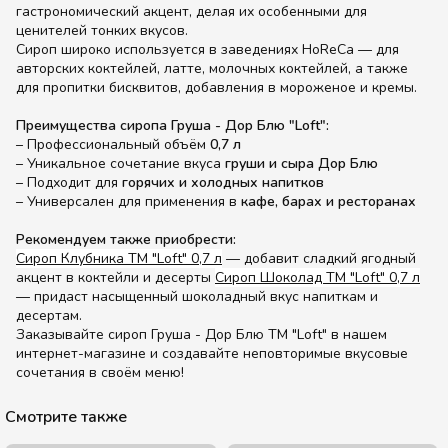
гастрономический акцент, делая их особенными для
ценителей тонких вкусов.
Сироп широко используется в заведениях HoReCa — для
авторских коктейлей, латте, молочных коктейлей, а также
для пропитки бисквитов, добавления в мороженое и кремы.
Преимущества сиропа Груша - Дор Блю "Loft":
– Профессиональный объём
0,7 л
– Уникальное сочетание вкуса
груши и сыра Дор Блю
– Подходит для
горячих и холодных напитков
– Универсален для применения в
кафе, барах и ресторанах
Рекомендуем также приобрести:
Сироп Клубника ТМ "Loft" 0,7 л
— добавит сладкий ягодный
акцент в коктейли и десерты
Сироп Шоколад ТМ "Loft" 0,7 л
— придаст насыщенный шоколадный вкус напиткам и
десертам.
Заказывайте сироп Груша - Дор Блю ТМ "Loft" в нашем
интернет-магазине и создавайте неповторимые вкусовые
сочетания в своём меню!
Смотрите также