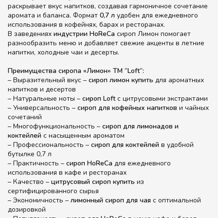
раскрывает вкус напитков, создавая гармоничное сочетание
аромата и баланса. Формат
0,7 л
удобен для ежедневного
использования в кофейнях, барах и ресторанах.
В заведениях
индустрии HoReCa
сироп Лимон помогает
разнообразить меню и добавляет свежие акценты в летние
напитки, холодные чаи и десерты.
Преимущества сиропа «Лимон» ТМ “Loft”:
– Выразительный вкус –
сироп лимон купить
для ароматных
напитков и десертов
– Натуральные ноты –
сироп Loft
с цитрусовыми экстрактами
– Универсальность –
сироп для кофейных напитков
и чайных
сочетаний
– Многофункциональность –
сироп для лимонадов и
коктейлей
с насыщенным ароматом
– Профессиональность –
сироп для коктейлей
в удобной
бутылке 0,7 л
– Практичность –
сироп HoReCa
для ежедневного
использования в кафе и ресторанах
– Качество –
цитрусовый сироп купить
из
сертифицированного сырья
– Экономичность –
лимонный сироп для чая
с оптимальной
дозировкой