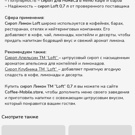
– Популярность –
сироп для HoReCa
в меню кафе и баров
– Надёжность –
сироп Loft 0,7 л
от проверенного поставщика
Сфера применения:
Сироп Лимон Loft
широко используется в кофейнях, барах,
ресторанах, отелях и кейтеринговых компаниях. Его
добавляют в кофе, чай, лимонады, коктейли и десерты, чтобы
придать напиткам бодрящий вкус и свежий аромат лимона.
Рекомендуем также:
Сироп Апельсин ТМ “Loft”
– цитрусовый сироп с насыщенным
ароматом апельсина для коктейлей и лимонадов.
Сироп Клубника ТМ “Loft”
– добавляет приятную ягодную
сладость в кофе, лимонады и десерты.
Купить
сироп Лимон ТМ “Loft” 0,7 л
вы можете на сайте
Coffee-Mobile.store
, чтобы дополнить меню своего заведения
и приготовить напитки с освежающим цитрусовым вкусом,
который понравится вашим гостям.
Смотрите также
Акция