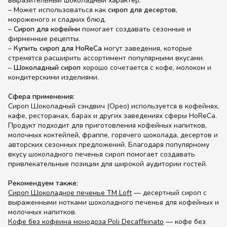
выразительный шоколадный характер.
– Может использоваться как
сироп для десертов
,
мороженого и сладких блюд.
–
Сироп для кофейни
помогает создавать сезонные и
фирменные рецепты.
–
Купить сироп для HoReCa
могут заведения, которые
стремятся расширить ассортимент популярными вкусами.
–
Шоколадный сироп
хорошо сочетается с кофе, молоком и
кондитерскими изделиями.
Сфера применения:
Сироп Шоколадный сэндвич (Орео) используется в кофейнях,
кафе, ресторанах, барах и других заведениях сферы HoReCa.
Продукт подходит для приготовления кофейных напитков,
молочных коктейлей, фраппе, горячего шоколада, десертов и
авторских сезонных предложений. Благодаря популярному
вкусу шоколадного печенья сироп помогает создавать
привлекательные позиции для широкой аудитории гостей.
Рекомендуем также:
Сироп Шоколадное печенье ТМ Loft
— десертный сироп с
выраженными нотками шоколадного печенья для кофейных и
молочных напитков.
Кофе без кофеина монодоза Poli Decaffeinato
— кофе без