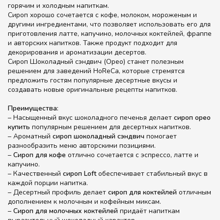
горячим и холодным напиткам.
Сироп хорошо сочетается с кофе, молоком, мороженым и
другими ингредиентами, что позволяет использовать его для
приготовления латте, капучино, молочных коктейлей, фраппе
и авторских напитков. Также продукт подходит для
декорирования и ароматизации десертов.
Сироп Шоколадный сэндвич (Орео) станет полезным
решением для заведений HoReCa, которые стремятся
предложить гостям популярные десертные вкусы и
создавать новые оригинальные рецепты напитков.
Преимущества:
– Насыщенный вкус шоколадного печенья делает
сироп орео
купить
популярным решением для десертных напитков.
– Ароматный
сироп шоколадный сэндвич
помогает
разнообразить меню авторскими позициями.
–
Сироп для кофе
отлично сочетается с эспрессо, латте и
капучино.
– Качественный
сироп Loft
обеспечивает стабильный вкус в
каждой порции напитка.
– Десертный профиль делает
сироп для коктейлей
отличным
дополнением к молочным и кофейным миксам.
–
Сироп для молочных коктейлей
придаёт напиткам