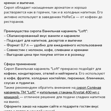
кремах и выпечке
.
Сироп обладает насыщенным ароматом и хорошо
растворяется как в горячих, так и в холодных напитках. Его
активно используют в заведениях HoReCa — от кофеен до
ресторанов.
Преимущества сиропа Ванильная карамель "Loft":
–
Сбалансированный вкус ванили и карамели
–
Подходит для напитков, десертов и выпечки
–
Формат 0,7 л — удобно для ежедневного использования
–
Совместим с молоком, кофе, сливками и кремами
–
Выгодная цена при покупке оптом и в розницу
Сфера применения:
Сироп Ванильная карамель "Loft" прекрасно подойдёт для
кофеен, кондитерских, отелей и кейтеринга
. Его используют
в
кофе, фраппе, холодных коктейлях, пирожных, блинчиках,
соусах и пудингах
.
Также рекомендуем обратить внимание на
сироп Солёная
карамель ТМ "Loft"
и
купольные стаканы Krystal 400 мл с
крышкой
— отличное решение для подачи сладких напитков
на вынос.
Оформите заказ на нашем сайте и подарите гостям вкус