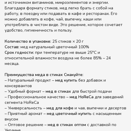
и источником витаминов, микроэлементов и энергии.
Благодаря формату стиков, мед легко брать с собой на
работу, в поездку или подавать в кафе и ресторанах. Его
можно добавлять в кофе, чай, выпечку, каши или
употреблять в чистом виде. Это решение, которое сочетает
удобство, гигиеничность и пользу.
Количество в упаковке:
25 стиков × 20 г
Состав:
мед натуральный цветочный 100%
Срок годности:
при температуре не выше 25°C и
относительной влажности воздуха не более 85% – 24
месяца.
Преимущества меда в стиках Смакуйте:
– Натуральный продукт –
мед купить
без добавок и
консервантов
– Удобный формат –
мед в стиках
для быстрой подачи
– Профессиональное качество –
мед HoReCa
для заведений
сегмента HoReCa
– Универсальность –
мед для кофе
и чая, выпечки и десертов
– Приятный аромат –
мед цветочный купить
с насыщенным
вкусом
– Оптовое решение –
мед в стиках оптом
с доставкой по
Украине