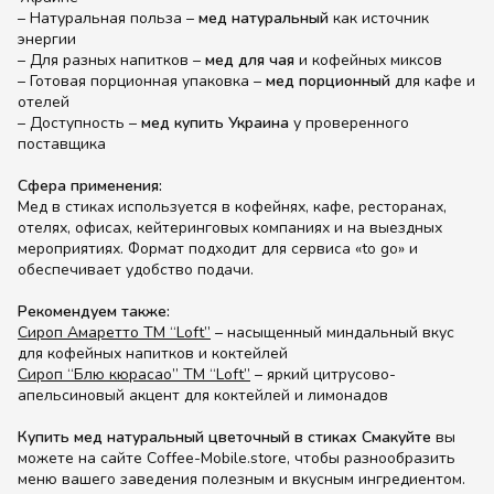
– Натуральная польза –
мед натуральный
как источник
энергии
– Для разных напитков –
мед для чая
и кофейных миксов
– Готовая порционная упаковка –
мед порционный
для кафе и
отелей
– Доступность –
мед купить Украина
у проверенного
поставщика
Сфера применения:
Мед в стиках используется в кофейнях, кафе, ресторанах,
отелях, офисах, кейтеринговых компаниях и на выездных
мероприятиях. Формат подходит для сервиса «to go» и
обеспечивает удобство подачи.
Рекомендуем также:
Сироп Амаретто ТМ “Loft”
– насыщенный миндальный вкус
для кофейных напитков и коктейлей
Сироп “Блю кюрасао” ТМ “Loft”
– яркий цитрусово-
апельсиновый акцент для коктейлей и лимонадов
Купить мед натуральный цветочный в стиках Смакуйте
вы
можете на сайте Coffee-Mobile.store, чтобы разнообразить
меню вашего заведения полезным и вкусным ингредиентом.