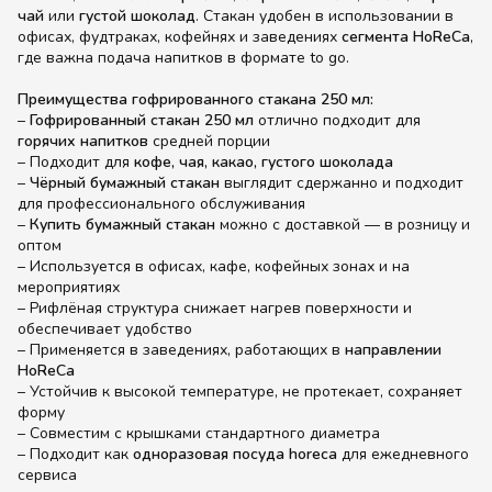
чай
или
густой шоколад
. Стакан удобен в использовании в
офисах, фудтраках, кофейнях и заведениях
сегмента HoReCa
,
где важна подача напитков в формате to go.
Преимущества гофрированного стакана 250 мл:
–
Гофрированный стакан 250 мл
отлично подходит для
горячих напитков
средней порции
– Подходит для
кофе, чая, какао, густого шоколада
–
Чёрный бумажный стакан
выглядит сдержанно и подходит
для профессионального обслуживания
–
Купить бумажный стакан
можно с доставкой — в розницу и
оптом
– Используется в офисах, кафе, кофейных зонах и на
мероприятиях
– Рифлёная структура снижает нагрев поверхности и
обеспечивает удобство
– Применяется в заведениях, работающих в
направлении
HoReCa
– Устойчив к высокой температуре, не протекает, сохраняет
форму
– Совместим с крышками стандартного диаметра
– Подходит как
одноразовая посуда horeca
для ежедневного
сервиса