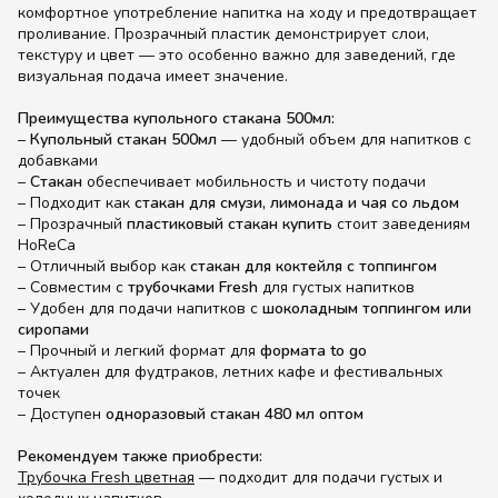
комфортное употребление напитка на ходу и предотвращает
проливание. Прозрачный пластик демонстрирует слои,
текстуру и цвет — это особенно важно для заведений, где
визуальная подача имеет значение.
Преимущества купольного стакана 500мл:
–
Купольный стакан 500мл
— удобный объем для напитков с
добавками
–
Стакан
обеспечивает мобильность и чистоту подачи
– Подходит как
стакан для смузи, лимонада и чая со льдом
– Прозрачный
пластиковый стакан купить
стоит заведениям
HoReCa
– Отличный выбор как
стакан для коктейля с топпингом
– Совместим с
трубочками Fresh
для густых напитков
– Удобен для подачи напитков с
шоколадным топпингом или
сиропами
– Прочный и легкий формат для
формата to go
– Актуален для фудтраков, летних кафе и фестивальных
точек
– Доступен
одноразовый стакан 480 мл оптом
Рекомендуем также приобрести:
Трубочка Fresh цветная
— подходит для подачи густых и