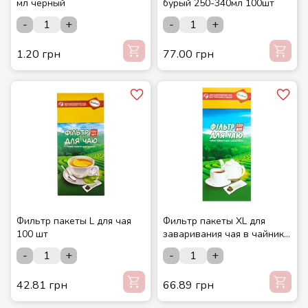
мл черный
бурый 250-340мл 100шт
-
+
-
+
1.20 грн
77.00 грн
Фильтр пакеты L для чая
Фильтр пакеты XL для
100 шт
заваривания чая в чайнике
100 шт.
-
+
-
+
42.81 грн
66.89 грн