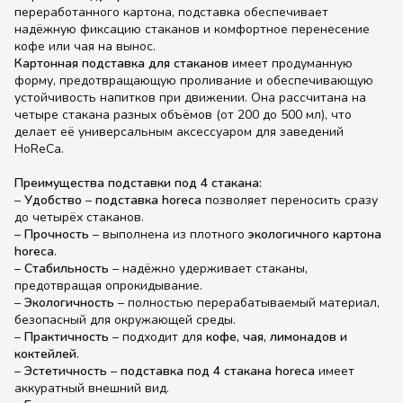
переработанного картона, подставка обеспечивает
надёжную фиксацию стаканов и комфортное перенесение
кофе или чая на вынос.
Картонная подставка для стаканов
имеет продуманную
форму, предотвращающую проливание и обеспечивающую
устойчивость напитков при движении. Она рассчитана на
четыре стакана разных объёмов (от 200 до 500 мл), что
делает её универсальным аксессуаром для заведений
HoReCa.
Преимущества подставки под 4 стакана:
–
Удобство
–
подставка horeca
позволяет переносить сразу
до четырёх стаканов.
–
Прочность
– выполнена из плотного
экологичного картона
horeca
.
–
Стабильность
– надёжно удерживает стаканы,
предотвращая опрокидывание.
–
Экологичность
– полностью перерабатываемый материал,
безопасный для окружающей среды.
–
Практичность
– подходит для
кофе, чая, лимонадов и
коктейлей
.
–
Эстетичность
–
подставка под 4 стакана horeca
имеет
аккуратный внешний вид.