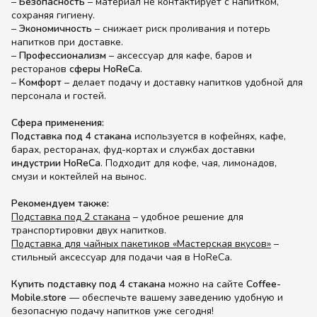
–
Безопасность
– материал не контактирует с напитком,
сохраняя гигиену.
–
Экономичность
– снижает риск проливания и потерь
напитков при доставке.
–
Профессионализм
– аксессуар для кафе, баров и
ресторанов
сферы HoReCa
.
–
Комфорт
– делает подачу и доставку напитков удобной для
персонала и гостей.
Сфера применения:
Подставка под 4 стакана
используется в кофейнях, кафе,
барах, ресторанах, фуд-кортах и службах доставки
индустрии HoReCa
. Подходит для кофе, чая, лимонадов,
смузи и коктейлей на вынос.
Рекомендуем также:
Подставка под 2 стакана
– удобное решение для
транспортировки двух напитков.
Подставка для чайных пакетиков «Мастерская вкусов»
–
стильный аксессуар для подачи чая в HoReCa.
Купить подставку под 4 стакана
можно на сайте
Coffee-
Mobile.store
— обеспечьте вашему заведению удобную и
безопасную подачу напитков уже сегодня!