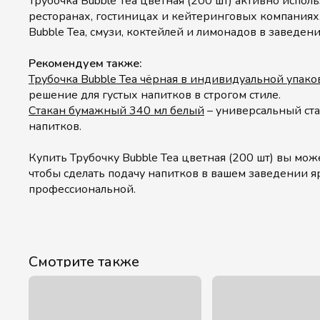
Трубочка Bubble Tea цветная (200 шт) активно исполь
ресторанах, гостиницах и кейтеринговых компаниях
Bubble Tea, смузи, коктейлей и лимонадов в заведен
Рекомендуем также:
Трубочка Bubble Tea чёрная в индивидуальной упако
решение для густых напитков в строгом стиле.
Стакан бумажный 340 мл белый
– универсальный ста
напитков.
Купить Трубочку Bubble Tea цветная (200 шт) вы может
чтобы сделать подачу напитков в вашем заведении я
профессиональной.
Смотрите также
Акция