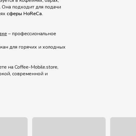
зуется в кофейнях, барах,
. Она подходит для подачи
иях
сферы HoReCa
.
вке
– профессиональное
кан для горячих и холодных
е на Coffee-Mobile.store,
ркой, современной и