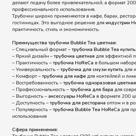
делают подачу более привлекательной, а формат 200
профессионального использования.
Трубочки широко применяются в кафе, барах, рестор
гостиницах. Это выгодное решение для
индустрии H
практичность, стиль и экономичность.
Преимущества трубочки Bubble Tea цветная:
– Специальный формат –
трубочка Bubble Tea купить
– Яркий дизайн –
трубочка цветная
для эффектной п
– Практичность –
трубочка HoReCa
в большом набор
– Универсальность –
трубочка для смузи купить
для 
– Комфорт –
трубочка для кафе
для коктейлей и лим
– Востребованность –
трубочка одноразовая цветная
– Профессиональность –
трубочка для бара
для совр
– Выгодность –
аксессуары HoReCa
в формате 200 ш
– Доступность –
трубочка для ресторана
оптом и в р
– Популярность –
трубочка Bubble Tea HoReCa
для п
использования
Сфера применения: