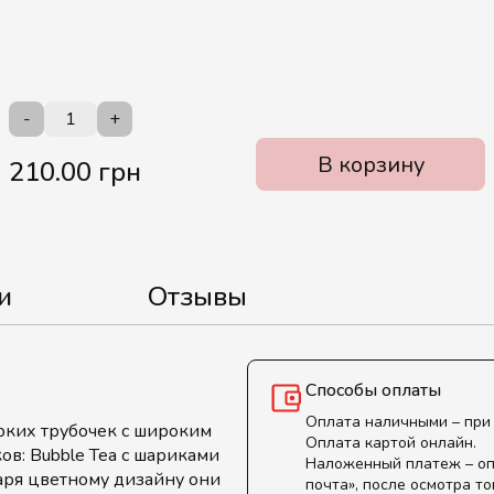
-
+
В корзину
210.00 грн
и
Отзывы
Способы оплаты
Оплата наличными – при
рких трубочек с широким
Оплата картой онлайн.
ов: Bubble Tea с шариками
Наложенный платеж – оп
даря цветному дизайну они
почта», после осмотра то