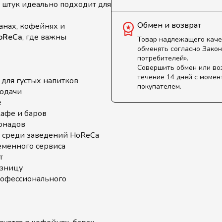
 штук идеально подходит для
Обмен и возврат
анах, кофейнях и
oReCa
, где важны
Товар надлежащего каче
обменять согласно Закон
потребителей».
Совершить обмен или во
течение 14 дней с момен
для густых напитков
покупателем.
одачи
е
кафе и баров
онадов
среди заведений HoReCa
еменного сервиса
т
озницу
рофессионального