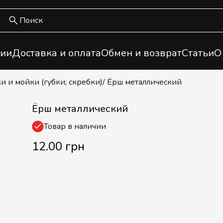
ии
Доставка и оплата
Обмен и возврат
Статьи
О
и и мойки (губки; скребки)
/ Ёрш металлический
Ёрш металлический
Товар в наличии
12.00 грн