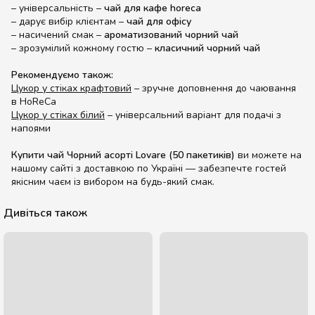
– універсальність –
чай для кафе horeca
– дарує вибір клієнтам –
чай для офісу
– насичений смак –
ароматизований чорний чай
– зрозумілий кожному гостю –
класичний чорний чай
Рекомендуємо також:
Цукор у стіках крафтовий
– зручне доповнення до чаювання
в HoReCa
Цукор у стіках білий
– універсальний варіант для подачі з
напоями
Купити чай Чорний асорті Lovare (50 пакетиків)
ви можете на
нашому сайті з доставкою по Україні — забезпечте гостей
якісним чаєм із вибором на будь-який смак.
Дивіться також