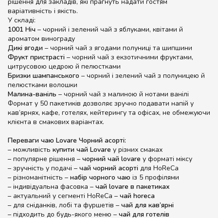
рішення для закладів, які прагнуть надати гостям
варіативність і якість.
У складі:
1001 Ніч
– чорний і зелений чай з яблуками, квітами й
ароматом винограду
Дикі ягоди
– чорний чай з ягодами полуниці та шипшини
Фрукт пристрасті
– чорний чай з екзотичними фруктами,
цитрусовою цедрою й пелюстками
Бризки шампанського
– чорний і зелений чай з полуницею й
пелюстками волошки
Малина-ваніль
– чорний чай з малиною й нотами ванілі
Формат у 50 пакетиків дозволяє зручно подавати напій у
кав’ярнях, кафе, готелях, кейтерингу та офісах, не обмежуючи
клієнта в смакових варіантах.
Переваги чаю Lovare Чорний асорті:
– можливість
купити чай Lovare
у різних смаках
– популярне рішення –
чорний чай lovare
у форматі міксу
– зручність у подачі –
чай чорний асорті
для HoReCa
– різноманітність –
набір чорного чаю
із 5 профілями
– індивідуальна фасовка –
чай lovare в пакетиках
– актуальний у сегменті HoReCa –
чай horeca
– для сніданків, лобі та фуршетів –
чай для кав’ярні
– підходить до будь-якого меню –
чай для готелів