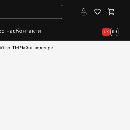
о нас
Контакти
UK
RU
50 гр. ТМ Чайні шедеври