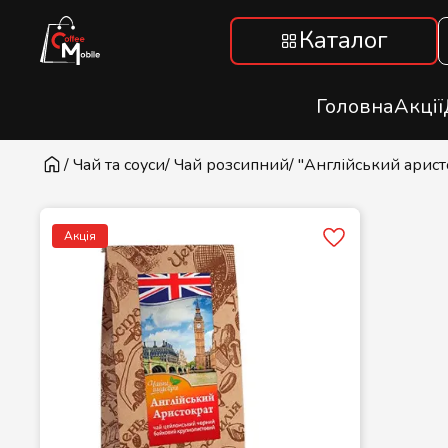
Каталог
Головна
Акції
/ Чай та соуси
/ Чай розсипний
/ "Англійський арис
Акція