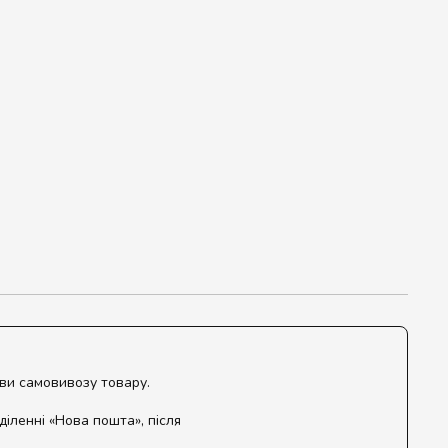
ови самовивозу товару.
діленні «Нова пошта», після