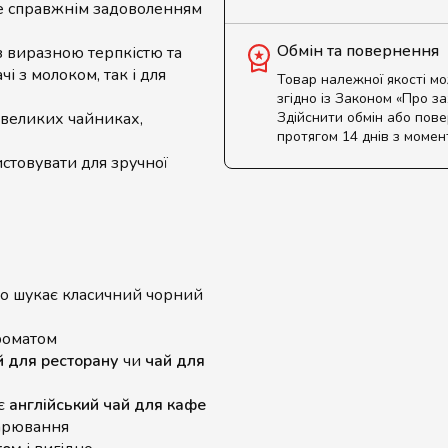
е справжнім задоволенням
Обмін та повернення
з виразною терпкістю та
і з молоком, так і для
Товар належної якості м
згідно із Законом «Про з
 великих чайниках,
Здійснити обмін або пов
протягом 14 днів з момен
истовувати для зручної
то шукає класичний чорний
роматом
й для ресторану
чи
чай для
ує
англійський чай для кафе
варювання