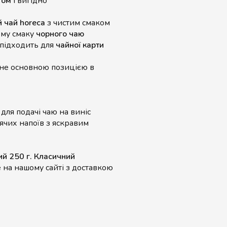
том
і вигідно
 чай horeca
з чистим смаком
ому смаку
чорного чаю
 підходить для
чайної карти
не основною позицією в
для подачі чаю на виніс
рячих напоїв з яскравим
ий 250 г. Класичний
на нашому сайті з доставкою