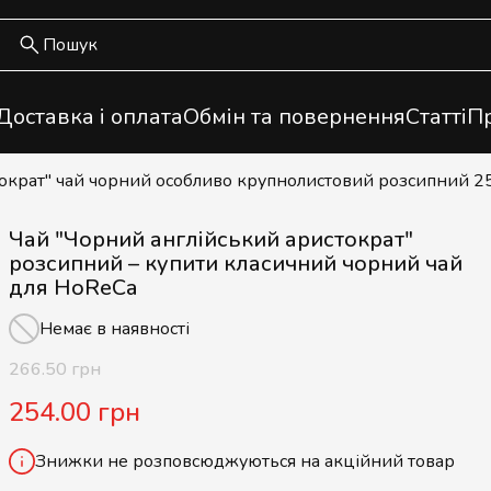
Доставка і оплата
Обмін та повернення
Статті
Пр
тократ" чай чорний особливо крупнолистовий розсипний 2
Чай "Чорний англійський аристократ"
розсипний – купити класичний чорний чай
для HoReCa
Немає в наявності
266.50 грн
254.00 грн
Знижки не розповсюджуються на акційний товар