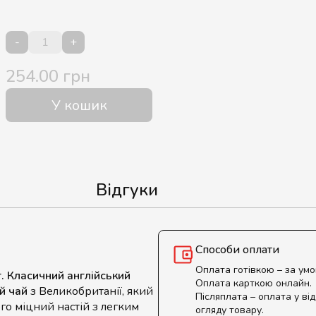
-
+
254.00 грн
У кошик
Відгуки
Способи оплати
Оплата готівкою – за ум
г. Класичний англійський
Оплата карткою онлайн.
й чай
з Великобританії, який
Післяплата – оплата у від
го міцний настій з легким
огляду товару.