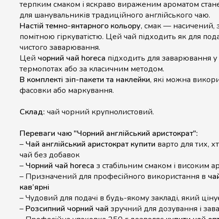
терпким смаком і яскраво вираженим ароматом стан
для шанувальників традиційного англійського чаю.
Настій темно-янтарного кольору
, смак — насичений, 
помітною гіркуватістю. Цей чай підходить як для подач
чистого заварювання.
Цей
чорний чай horeca
підходить для заварювання у
термопотах або за класичним методом.
В комплекті зіп-пакети та наклейки
, які можна викор
фасовки або маркування.
Склад:
чай чорний крупнолистовий.
Переваги чаю "Чорний англійський аристократ":
–
Чай англійський аристократ купити
варто для тих, х
чай без добавок
–
Чорний чай horeca
з стабільним смаком і високим а
– Призначений для професійного використання в
ча
кав’ярні
– Чудовий для подачі в будь-якому закладі, який цін
–
Розсипний чорний чай
зручний для дозування і за