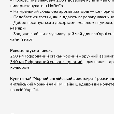
– Професійна упаковка 250 г дозволяє
купити чай оп
використовувати в HoReCa
– Натуральний склад без ароматизаторів — це
чорний
– Подобається гостям, які віддають перевагу класичн
– Добре поєднується з десертами, молоком і цукром,
кав’ярні
– Завдяки стабільному смаку цей
чай для кав’ярні
ста
чайній карті
Рекомендуємо також:
250 мл Гофрований стакан чорний
– зручний варіант 
340 мл Гофрований стакан червоний
– для подачі га
кольором
Купити чай "Чорний англійський аристократ" розсипн
англійський чорний чай ТМ Чайні шедеври
ви можете 
по всій Україні.