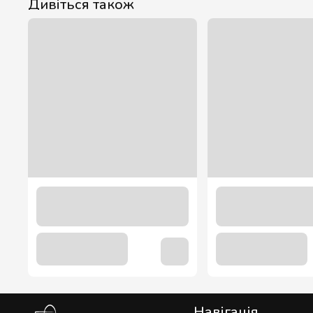
Дивіться також
Мішалка дерев'яна 800 шт.
61.00 грн
Навігація