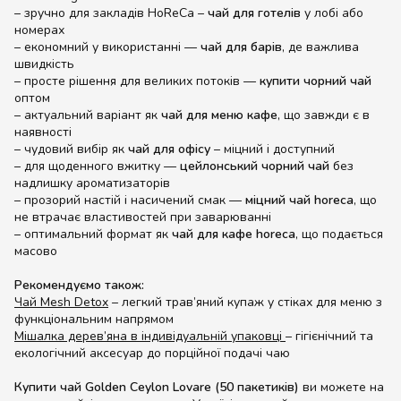
– зручно для закладів HoReCa –
чай для готелів
у лобі або
номерах
– економний у використанні —
чай для барів
, де важлива
швидкість
– просте рішення для великих потоків —
купити чорний чай
оптом
– актуальний варіант як
чай для меню кафе
, що завжди є в
наявності
– чудовий вибір як
чай для офісу
– міцний і доступний
– для щоденного вжитку —
цейлонський чорний чай
без
надлишку ароматизаторів
– прозорий настій і насичений смак —
міцний чай horeca
, що
не втрачає властивостей при заварюванні
– оптимальний формат як
чай для кафе horeca
, що подається
масово
Рекомендуємо також:
Чай Mesh Detox
– легкий трав’яний купаж у стіках для меню з
функціональним напрямом
Мішалка дерев’яна в індивідуальній упаковці
– гігієнічний та
екологічний аксесуар до порційної подачі чаю
Купити чай Golden Ceylon Lovare (50 пакетиків)
ви можете на