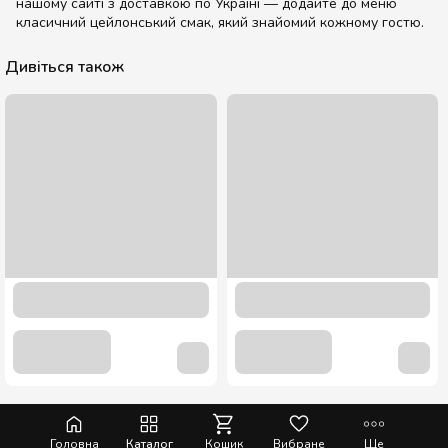
нашому сайті з доставкою по Україні — додайте до меню
класичний цейлонський смак, який знайомий кожному гостю.
Дивіться також
250 мл. Гофрований стакан бурий 25 шт.
63.50 грн
Головна
Каталог
Кошик
Вибране
Ще