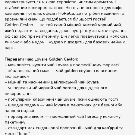
характеризується м’якою терпкістю, чистим ароматом і
стабільним кольором настою. Він стане основою для
кафе,
кав’ярень, готелів, офісів і HoReCa
, де потрібен надійний та
зрозумілий смак, що подобається більшості гостей.
Golden Ceylon — це той самий
міцний, чистий чорний чай
,
який подають на сніданки, ділові зустрічі, у зонах очікування,
офісах або при кейтерингу. Він легко поєднується з молоком,
лимоном або медом, і чудово підходить для базових чайних
карт.
Переваги чаю Lovare Golden Ceylon:
– можливість
купити чай Lovare
у професійному форматі
– збалансований смак —
чай golden ceylon
з класичним
післясмаком
– міцний та насичений
цейлонський чай lovare
– універсальний
чорний чай horeca
для щоденного
використання
– популярний
класичний чай lovare
, який оцінюють гості
– швидка подача —
чай lovare в пакетиках
для барної або
залової видачі
– перевірена якість —
преміальний чай horeca
у кожному
пакетичку
– стандарт для сніданкової пропозиції –
чай для кав’ярні
та
меню “to go”