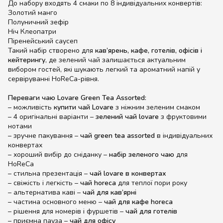
До набору входять 4 смаки по 8 індивідуальних конвертів:
Золотий манго
Полуничний зефір
Ніч Клеопатри
Піренейський саусеп
Такий набір створено для
кав’ярень, кафе, готелів, офісів і
кейтерингу
, де зелений чай залишається актуальним
вибором гостей, які шукають легкий та ароматний напій у
сервіруванні HoReCa-рівня.
Переваги чаю Lovare Green Tea Assorted:
– можливість
купити чай Lovare
з ніжним зеленим смаком
– 4 оригінальні варіанти –
зелений чай lovare
з фруктовими
нотами
– зручне пакування –
чай green tea assorted
в індивідуальних
конвертах
– хороший вибір до сніданку –
набір зеленого чаю
для
HoReCa
– стильна презентація –
чай lovare в конвертах
– свіжість і легкість –
чай horeca
для теплої пори року
– альтернатива каві –
чай для кав’ярні
– частина основного меню –
чай для кафе horeca
– рішення для номерів і фуршетів –
чай для готелів
– приємна пауза –
чай для офісу