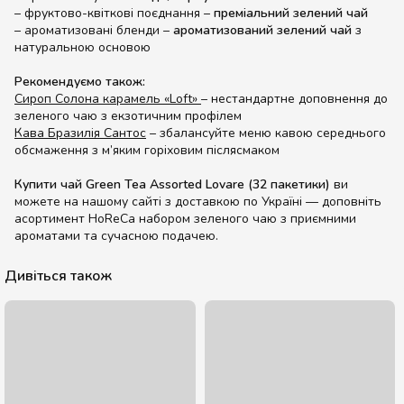
– фруктово-квіткові поєднання –
преміальний зелений чай
– ароматизовані бленди –
ароматизований зелений чай
з
натуральною основою
Рекомендуємо також:
Сироп Солона карамель «Loft»
– нестандартне доповнення до
зеленого чаю з екзотичним профілем
Кава Бразилія Сантос
– збалансуйте меню кавою середнього
обсмаження з м’яким горіховим післясмаком
Купити чай Green Tea Assorted Lovare (32 пакетики)
ви
можете на нашому сайті з доставкою по Україні — доповніть
асортимент HoReCa набором зеленого чаю з приємними
ароматами та сучасною подачею.
Дивіться також