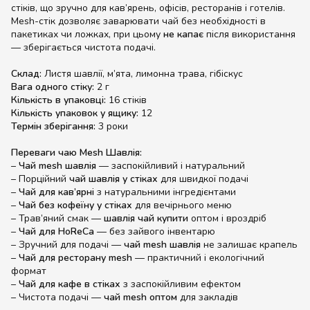
стіків, що зручно для кав’ярень, офісів, ресторанів і готелів.
Mesh-стік дозволяє заварювати чай без необхідності в
пакетиках чи ложках, при цьому
не капає
після використання
— зберігається чистота подачі.
Склад:
Листя шавлії, м’ята, лимонна трава, гібіскус
Вага одного стіку:
2 г
Кількість в упаковці:
16 стіків
Кількість упаковок у ящику:
12
Термін зберігання:
3 роки
Переваги чаю Mesh Шавлія:
–
Чай mesh шавлія
— заспокійливий і натуральний
– Порційний
чай шавлія у стіках
для швидкої подачі
–
Чай для кав’ярні
з натуральними інгредієнтами
–
Чай без кофеїну у стіках
для вечірнього меню
– Трав’яний смак —
шавлія чай купити
оптом і вроздріб
–
Чай для HoReCa
— без зайвого інвентарю
– Зручний для подачі —
чай mesh шавлія
не залишає крапель
–
Чай для ресторану mesh
— практичний і екологічний
формат
–
Чай для кафе в стіках
з заспокійливим ефектом
– Чистота подачі —
чай mesh оптом
для закладів