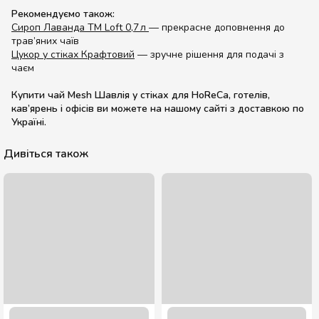
Рекомендуємо також:
Сироп Лаванда TM Loft 0,7 л
— прекрасне доповнення до
трав’яних чаїв
Цукор у стіках Крафтовий
— зручне рішення для подачі з
чаєм
Купити чай Mesh Шавлія у стіках для HoReCa, готелів,
кав’ярень і офісів ви можете на нашому сайті з доставкою по
Україні.
Дивіться також
“Імбирний” соус Bon Classic 1200 гр.