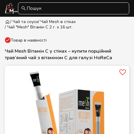
Пошук
/ Чай та соуси
/ Чай Mesh в стіках
/ Чай "Mesh" Вітамін С 2 г. х 16 шт.
Товар в наявності
Чай Mesh Вітамін С у стіках – купити порційний
трав’яний чай з вітаміном С для галузі HoReCa