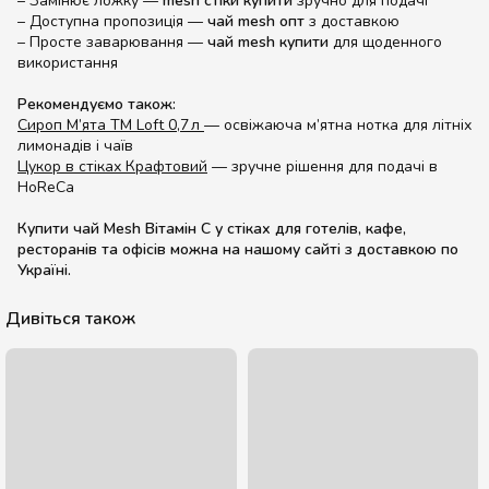
– Замінює ложку —
mesh стіки купити
зручно для подачі
– Доступна пропозиція —
чай mesh опт
з доставкою
– Просте заварювання —
чай mesh купити
для щоденного
використання
Рекомендуємо також:
Сироп М’ята TM Loft 0,7 л
— освіжаюча м’ятна нотка для літніх
лимонадів і чаїв
Цукор в стіках Крафтовий
— зручне рішення для подачі в
HoReCa
Купити чай Mesh Вітамін С у стіках для готелів, кафе,
ресторанів та офісів можна на нашому сайті з доставкою по
Україні.
Дивіться також
Акція