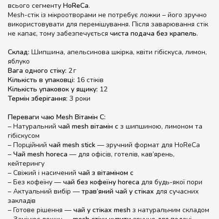
всього сегменту
HoReCa
.
Mesh-стік із мікроотворами не потребує ложки – його зручно
використовувати для перемішування. Після заварювання стік
не капає, тому забезпечується
чиста подача без крапель
.
Склад:
Шипшина, апельсинова шкірка, квіти гібіскуса, лимон,
яблуко
Вага одного стіку:
2 г
Кількість в упаковці:
16 стіків
Кількість упаковок у ящику:
12
Термін зберігання:
3 роки
Переваги чаю Mesh Вітамін С:
– Натуральний
чай mesh вітамін с
з шипшиною, лимоном та
гібіскусом
– Порційний
чай mesh stick
— зручний формат для HoReCa
–
Чай mesh horeca
— для офісів, готелів, кав’ярень,
кейтерингу
– Свіжий і насичений
чай з вітаміном с
– Без кофеїну —
чай без кофеїну horeca
для будь-якої пори
– Актуальний вибір —
трав’яний чай у стіках
для сучасних
закладів
– Готове рішення —
чай у стіках mesh
з натуральним складом