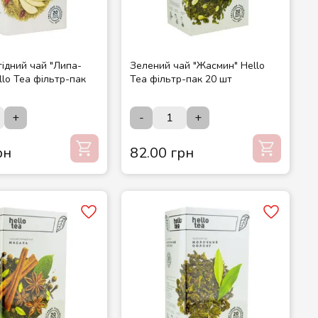
гідний чай "Липа-
Зелений чай "Жасмин" Hello
 фільтр-пак
Tea фільтр-пак 20 шт
+
-
+
рн
82.00 грн