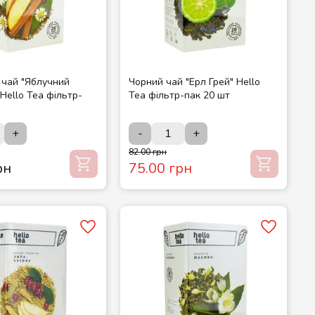
 чай "Яблучний
Чорний чай "Ерл Грей" Hello
Hello Tea фільтр-
Tea фільтр-пак 20 шт
+
-
+
82.00 грн
рн
75.00 грн