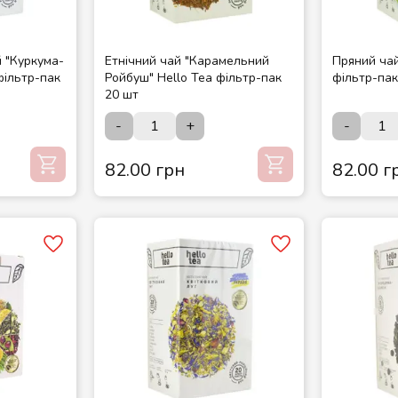
й "Куркума-
Етнічний чай "Карамельний
Пряний чай
фільтр-пак
Ройбуш" Hello Tea фільтр-пак
фільтр-пак
20 шт
-
+
-
82.00 грн
82.00 г