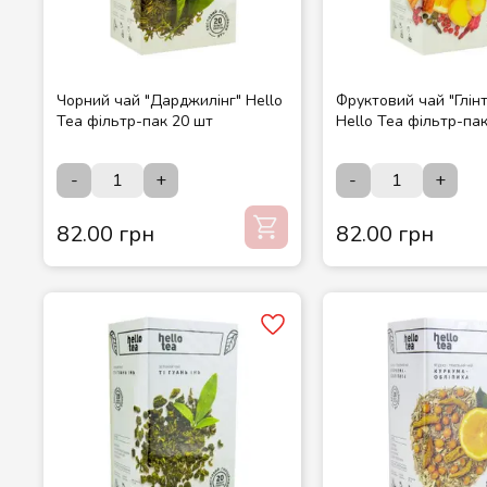
Чорний чай "Дарджилінг" Hello
Фруктовий чай "Глін
Tea фільтр-пак 20 шт
Hello Tea фільтр-па
-
+
-
+
82.00 грн
82.00 грн