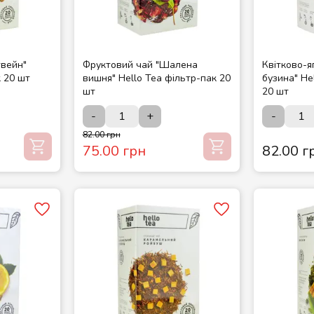
твейн"
Фруктовий чай "Шалена
Квітково-я
к 20 шт
вишня" Hello Tea фільтр-пак 20
бузина" Hello Tea
шт
20 шт
-
+
-
82.00 грн
75.00 грн
82.00 г