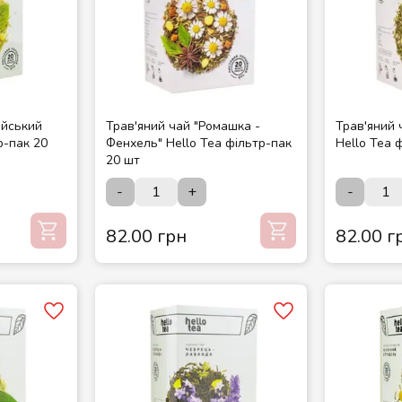
ійський
Трав'яний чай "Ромашка -
Трав'яний 
р-пак 20
Фенхель" Hello Tea фільтр-пак
Hello Tea 
20 шт
-
+
-
82.00 грн
82.00 г