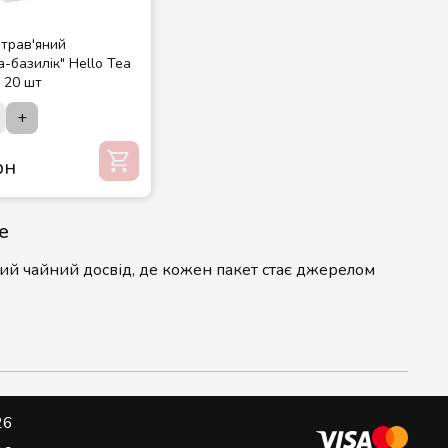
-трав'яний
-базилік" Hello Tea
 20 шт
+
рн
e
ний чайний досвід, де кожен пакет стає джерелом
х
ів і закінчуючи ексклюзивними колекціями. Ми
26