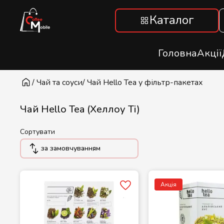
Каталог
Головна
Акції
/ Чай та соуси
/ Чай Hello Tea у фільтр-пакетах
Чай Hello Tea (Хеллоу Ті)
Сортувати
за замовчуванням
Акція