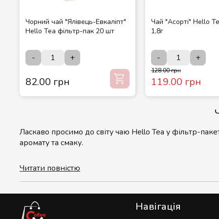
Чорний чай "Ялівець-Евкаліпт"
Чай "Асорті" Hello T
Hello Tea фільтр-пак 20 шт
1,8г
-
+
-
+
128.00 грн
82.00 грн
119.00 грн
Ласкаво просимо до світу чаю Hello Tea у фільтр-паке
аромату та смаку.
Читати повністю
У нашому асортименті ви знайдете різноманіття чаїв 
пишаємося різноманіттям, що дозволяє вам обрати ід
Навігація