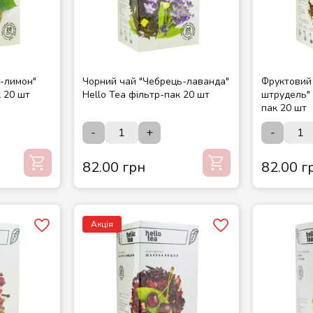
р-лимон"
Чорний чай "Чебрець-лаванда"
Фруктовий
к 20 шт
Hello Tea фільтр-пак 20 шт
штрудель" 
пак 20 шт
-
+
-
82.00 грн
82.00 г
Акція