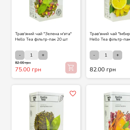
Трав'яний чай "Зелена м'ята"
Трав'яний чай "Імби
Hello Tea фільтр-пак 20 шт
Hello Tea фільтр-па
-
+
-
+
82.00 грн
75.00 грн
82.00 грн