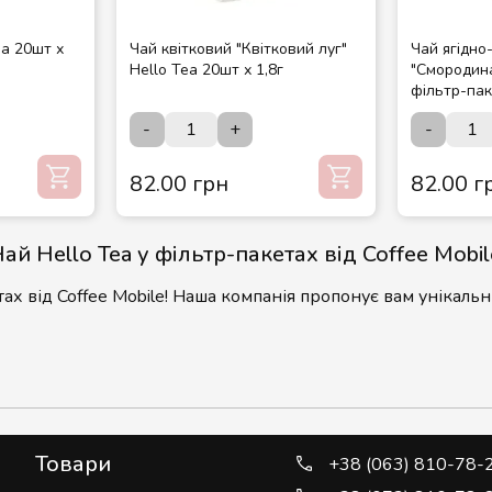
ea 20шт х
Чай квітковий "Квітковий луг"
Чай ягідно
Hello Tea 20шт х 1,8г
"Смородина
фільтр-пак
-
+
-
82.00 грн
82.00 г
Чай Hello Tea у фільтр-пакетах від Coffee Mobil
тах від
Coffee Mobile
! Наша компанія пропонує вам унікаль
Широкий вибір чаїв Hello Tea у фільтр-пакета
Hello Tea у фільтр-пакетах, починаючи від класичних сорт
еальний варіант для вашого закладу.
Товари
+38 (063) 810-78-