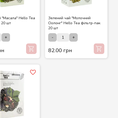
 "Масала" Hello Tea
Зелений чай "Молочний
 20 шт
Оолонг" Hello Tea фільтр-пак
20 шт
+
-
+
рн
82.00 грн