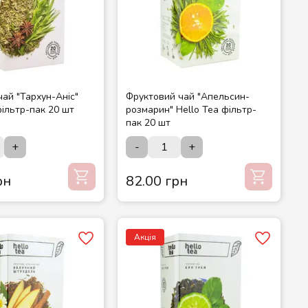
чай "Тархун-Аніс"
Фруктовий чай "Апельсин-
фільтр-пак 20 шт
розмарин" Hello Tea фільтр-
пак 20 шт
+
-
+
рн
82.00 грн
Акція