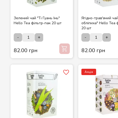
Зелений чай "Ті Гуань Інь"
Ягідно-трав'яний ча
Hello Tea фільтр-пак 20 шт
обліпиха" Hello Tea 
20 шт
-
+
-
+
82.00 грн
82.00 грн
Акція