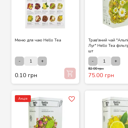
Меню для чаю Hello Tea
Трав'яний чай "Альп
Луг" Hello Tea фільт
шт
-
+
-
+
82.00 грн
0.10 грн
75.00 грн
Акція