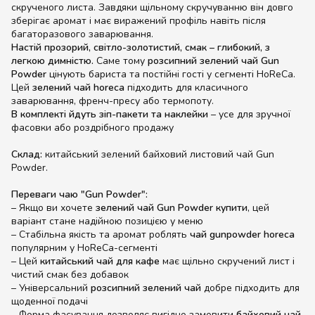
скрученого листа. Завдяки щільному скручуванню він довго
зберігає аромат і має виражений профіль навіть після
багаторазового заварювання.
Настій прозорий, світло-золотистий, смак – глибокий, з
легкою димністю.
Саме тому
розсипний зелений чай Gun
Powder
цінують бариста та постійні гості у сегменті HoReCa.
Цей
зелений чай horeca
підходить для класичного
заварювання, френч-пресу або термопоту.
В комплекті йдуть зіп-пакети та наклейки
– усе для зручної
фасовки або роздрібного продажу
Склад:
китайський зелений байховий листовий чай Gun
Powder.
Переваги чаю "Gun Powder":
– Якщо ви хочете
зелений чай Gun Powder купити
, цей
варіант стане надійною позицією у меню
– Стабільна якість та аромат роблять
чай gunpowder horeca
популярним у HoReCa-сегменті
– Цей
китайський чай для кафе
має щільно скручений лист і
чистий смак без добавок
– Універсальний
розсипний зелений чай
добре підходить для
щоденної подачі
– Форма фасування дозволяє вигідно замовити
байховий чай