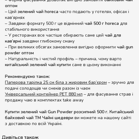
оптом
– Цей
зелений чай horeca
часто подають у готелях, офісах і
кав’ярнях
– Завдяки формату 500 г це відмінний
чай 500 г horeca
для
стабільного використання
– У ресторанах все частіше обирають саме цей
чай для
кав’ярні
завдяки глибокому смаку
– При великих обсягах замовлення вигідно оформити
чай gun
powder оптом
– Натуральність і чистий профіль – причина, чому варто
китайський зелений чай купити
саме в цьому виконанні
Рекомендуємо також:
Паперова тарілка 25 см біла з жировим бар’єром
– зручно для
подачі солодощів чи снеків разом із чаєм
Універсальний контейнер PET 880 мл
– для фасування страв і
продажу чаю в комплектах take away
Купити зелений чай Gun Powder розсипний 500 г. Китайський
байховий чай ТМ Чайні шедеври
ви можете на нашому сайті
з доставкою по всій Україні.
Дивіться також