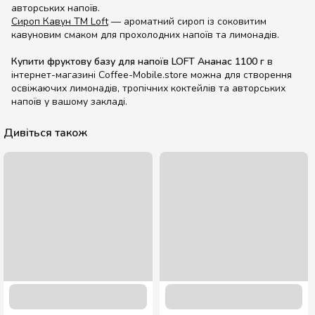
авторських напоїв.
Сироп Кавун ТМ Loft
— ароматний сироп із соковитим
кавуновим смаком для прохолодних напоїв та лимонадів.
Купити фруктову базу для напоїв LOFT Ананас 1100 г
в
інтернет-магазині Coffee-Mobile.store можна для створення
освіжаючих лимонадів, тропічних коктейлів та авторських
напоїв у вашому закладі.
Дивіться також
Сироп Карамель ТМ "Лофт" 0,7 л.