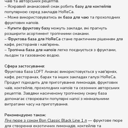
чаїв та авторських рецептів.
– Яскравий ананасовий смак робить
базу для коктейлів
популярною серед закладів HoReCa.
– Може використовуватись як
база для чаю
та прохолодних
фруктових напоїв.
–
Купити фруктову базу
можуть заклади, які прагнуть
розширити асортимент тропічними смаками.
–
Фруктова база для HoReCa
стане практичним рішенням для
кафе, ресторанів і кав'ярень.
–
Тропічна база для напоїв
легко поєднується з фруктами,
льодом та газованою водою.
Сфера застосування:
Фруктова база LOFT Ананас використовується у кав'ярнях,
кафе, ресторанах, барах та інших закладах галузі HoReCa.
Продукт підходить для приготування лимонадів, фруктових
чаїв, коктейлів, прохолодних напоїв та сезонних авторських
рецептів. Завдяки насиченому тропічному смаку база
допомагає створювати популярні напої з мінімальними
витратами часу на приготування.
Рекомендуємо також:
Лічі пюре з соком Bon Classic Black Line 1 л
— фруктове пюре
для створення екзотичних лимонадів, коктейлів та