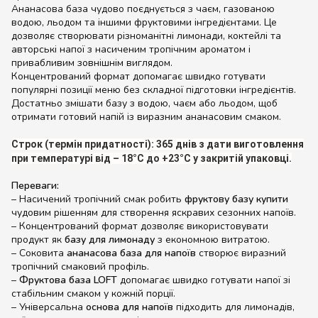
Ананасова база чудово поєднується з чаєм, газованою
водою, льодом та іншими фруктовими інгредієнтами. Це
дозволяє створювати різноманітні лимонади, коктейлі та
авторські напої з насиченим тропічним ароматом і
привабливим зовнішнім виглядом.
Концентрований формат допомагає швидко готувати
популярні позиції меню без складної підготовки інгредієнтів.
Достатньо змішати базу з водою, чаєм або льодом, щоб
отримати готовий напій із виразним ананасовим смаком.
Строк (термін придатності):
365 днів з дати виготовлення
при температурі від – 18°C до +23°C у закритій упаковці.
Переваги:
– Насичений тропічний смак робить
фруктову базу купити
чудовим рішенням для створення яскравих сезонних напоїв.
– Концентрований формат дозволяє використовувати
продукт як
базу для лимонаду
з економною витратою.
– Соковита
ананасова база для напоїв
створює виразний
тропічний смаковий профіль.
–
Фруктова база LOFT
допомагає швидко готувати напої зі
стабільним смаком у кожній порції.
– Універсальна
основа для напоїв
підходить для лимонадів,