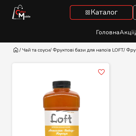
Каталог
Головна
Акції
/ Чай та соуси
/ Фруктові бази для напоїв LOFT
/ Фр