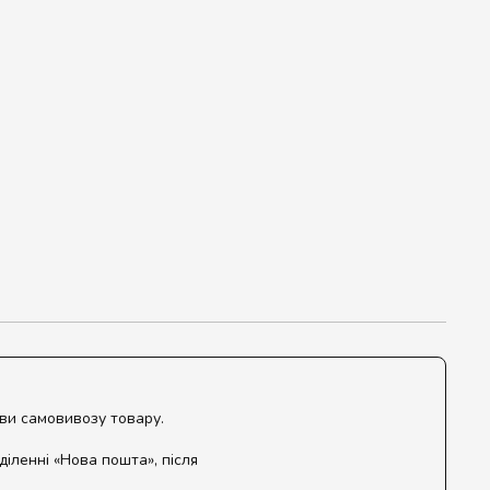
ови самовивозу товару.
діленні «Нова пошта», після