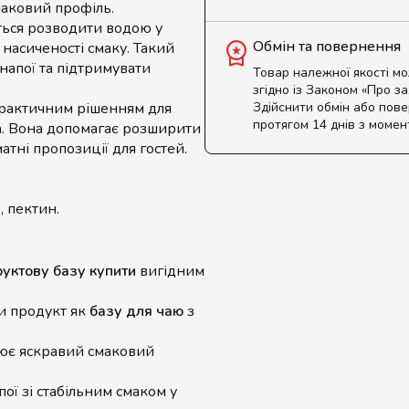
маковий профіль.
ться розводити водою у
Обмін та повернення
 насиченості смаку. Такий
напої та підтримувати
Товар належної якості м
згідно із Законом «Про з
практичним рішенням для
Здійснити обмін або пов
протягом 14 днів з момен
Ca. Вона допомагає розширити
тні пропозиції для гостей.
, пектин.
уктову базу купити
вигідним
и продукт як
базу для чаю
з
ює яскравий смаковий
ої зі стабільним смаком у