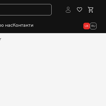
о нас
Контакти
UK
RU
г