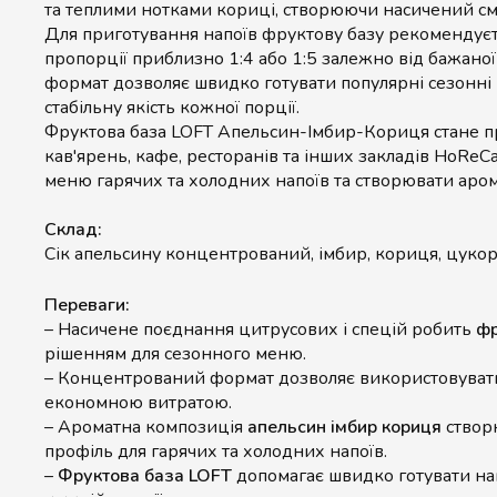
та теплими нотками кориці, створюючи насичений с
Для приготування напоїв фруктову базу рекомендує
пропорції приблизно 1:4 або 1:5 залежно від бажаної
формат дозволяє швидко готувати популярні сезонні 
стабільну якість кожної порції.
Фруктова база LOFT Апельсин-Імбир-Кориця стане 
кав'ярень, кафе, ресторанів та інших закладів HoRe
меню гарячих та холодних напоїв та створювати арома
Склад:
Сік апельсину концентрований, імбир, кориця, цукор
Переваги:
– Насичене поєднання цитрусових і спецій робить
фр
рішенням для сезонного меню.
– Концентрований формат дозволяє використовуват
економною витратою.
– Ароматна композиція
апельсин імбир кориця
створ
профіль для гарячих та холодних напоїв.
–
Фруктова база LOFT
допомагає швидко готувати нап