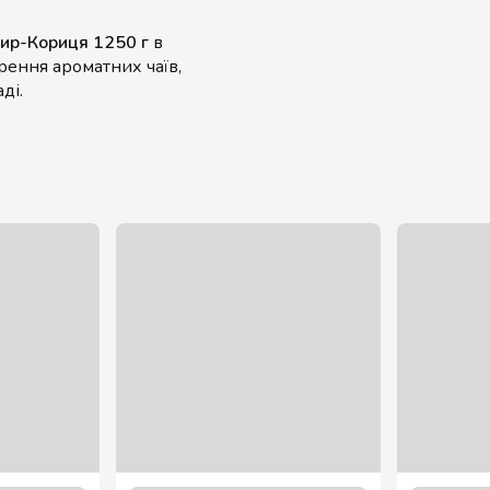
бир-Кориця 1250 г
в
орення ароматних чаїв,
ді.