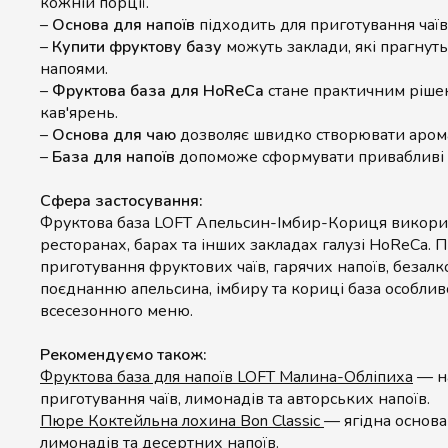
кожній порції.
–
Основа для напоїв
підходить для приготування чаїв
–
Купити фруктову базу
можуть заклади, які прагнут
напоями.
–
Фруктова база для HoReCa
стане практичним рішен
кав'ярень.
–
Основа для чаю
дозволяє швидко створювати арома
–
База для напоїв
допоможе сформувати привабливі п
Сфера застосування:
Фруктова база LOFT Апельсин-Імбир-Кориця використ
ресторанах, барах та інших закладах галузі HoReCa. 
приготування фруктових чаїв, гарячих напоїв, безалк
поєднанню апельсина, імбиру та кориці база особлив
всесезонного меню.
Рекомендуємо також:
Фруктова база для напоїв LOFT Малина-Обліпиха
— на
приготування чаїв, лимонадів та авторських напоїв.
Пюре Коктейльна лохина Bon Classic
— ягідна основа
лимонадів та десертних напоїв.