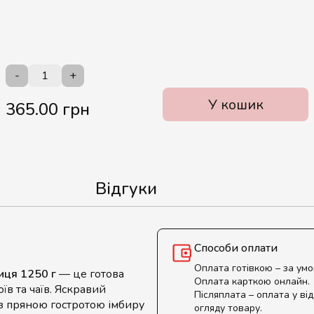
-
+
У кошик
365.00 грн
Відгуки
Способи оплати
Оплата готівкою – за ум
иця 1250 г
— це готова
Оплата карткою онлайн.
в та чаїв. Яскравий
Післяплата – оплата у від
з пряною гостротою імбиру
огляду товару.