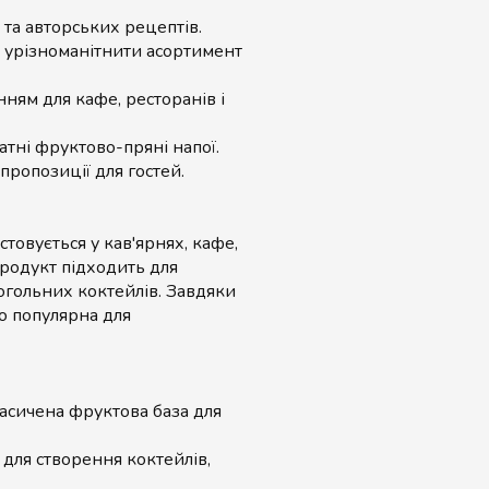
 та авторських рецептів.
ь урізноманітнити асортимент
ням для кафе, ресторанів і
тні фруктово-пряні напої.
ропозиції для гостей.
овується у кав'ярнях, кафе,
Продукт підходить для
огольних коктейлів. Завдяки
о популярна для
сичена фруктова база для
 для створення коктейлів,