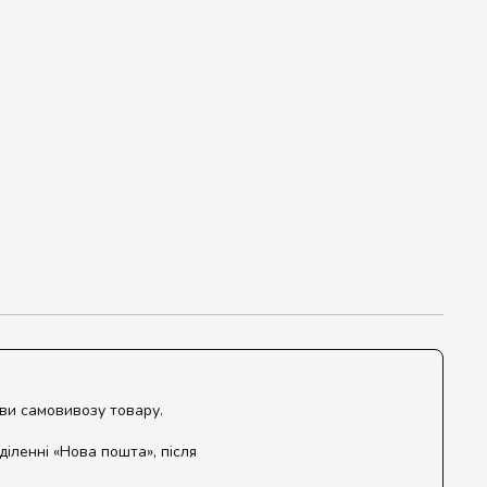
ови самовивозу товару.
діленні «Нова пошта», після