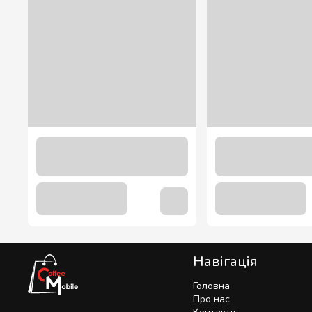
“Обліпиха” соус Bon Classic 1200 гр.
319.00 грн
Навігація
Головна
Про нас