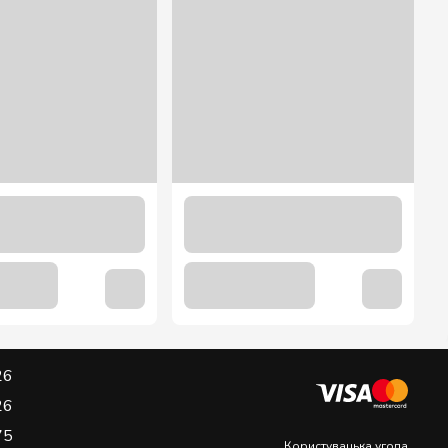
26
26
75
Користувацька угода