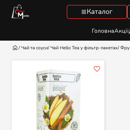
Каталог
Головна
Акції
/ Чай та соуси
/ Чай Hello Tea у фільтр-пакетах
/ Фру