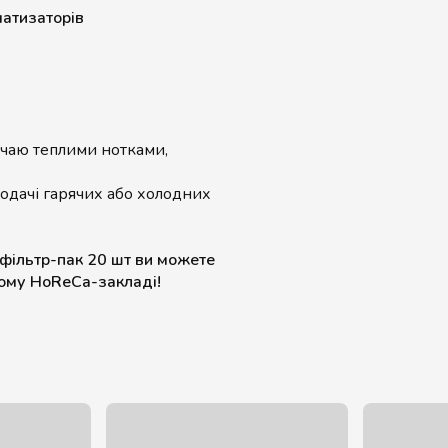
матизаторів
чаю теплими нотками,
одачі гарячих або холодних
фільтр-пак 20 шт ви можете
шому HoReCa-закладі!