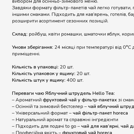
вибором для осінньо-зимового меню.
Завдяки формату фільтр-пакетів чай легко готувати, 
іншими смаками. Підходить для кав’ярень, готелів, ба
розширити асортимент сезонних позицій.
Склад:
ройбуш, квіти ромашки, шматочки яблук, кори
Умови зберігання:
24 місяці при температурі від 0°C 
приміщенні.
Кількість в упаковці:
20 шт.
Кількість упаковок у ящику:
20 шт.
Кількість штук у ящику:
400 шт.
Переваги чаю Яблучний штрудель Hello Tea:
– Ароматний
фруктовий чай у фільтр-пакетах
зі сма
– Осінній та зимовий бестселер –
чай яблучний штруд
– Універсальний формат –
чай фільтр-пакет horeca
– Натуральний аромат та справжні інгредієнти
– Підходить для подачі to go –
чай для кав’ярні
,
чай д
– Професійна якість –
фруктовий чай horeca