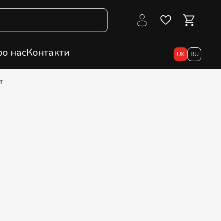
о нас
Контакти
UK
RU
т