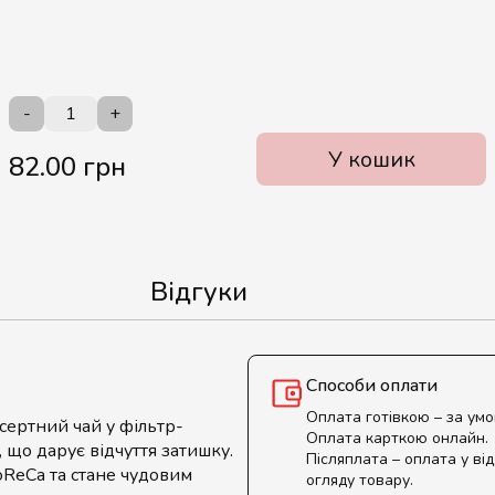
-
+
У кошик
82.00 грн
Відгуки
Способи оплати
Оплата готівкою – за ум
сертний чай у фільтр-
Оплата карткою онлайн.
, що дарує відчуття затишку.
Післяплата – оплата у від
oReCa та стане чудовим
огляду товару.