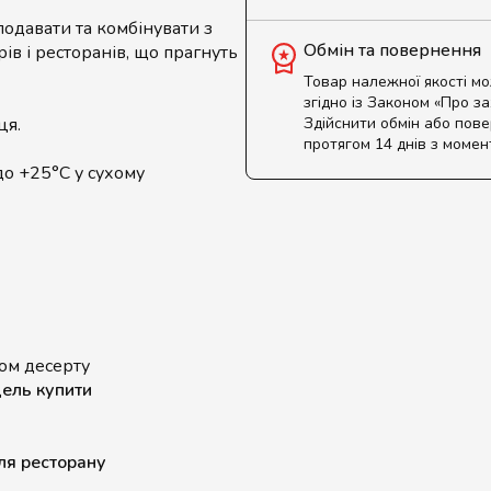
подавати та комбінувати з
Обмін та повернення
рів і ресторанів, що прагнуть
Товар належної якості м
згідно із Законом «Про з
ця.
Здійснити обмін або пов
протягом 14 днів з момен
до +25°C у сухому
ком десерту
ель купити
ля ресторану