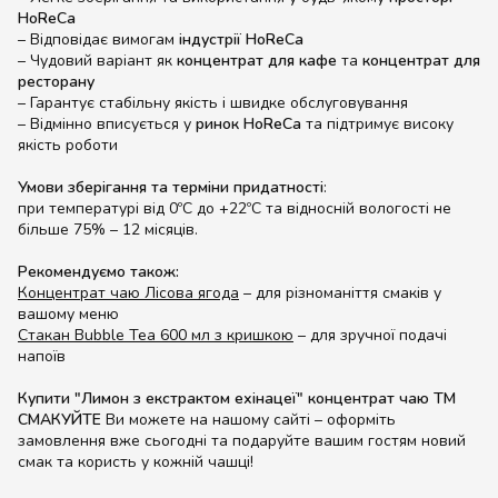
HoReCa
– Відповідає вимогам
індустрії HoReCa
– Чудовий варіант як
концентрат для кафе
та
концентрат для
ресторану
– Гарантує стабільну якість і швидке обслуговування
– Відмінно вписується у
ринок HoReCa
та підтримує високу
якість роботи
Умови зберігання та терміни придатності
:
при температурі від 0ºС до +22ºС та відносній вологості не
більше 75% – 12 місяців.
Рекомендуємо також:
Концентрат чаю Лісова ягода
– для різноманіття смаків у
вашому меню
Стакан Bubble Tea 600 мл з кришкою
– для зручної подачі
напоїв
Купити "Лимон з екстрактом ехінацеї" концентрат чаю ТМ
СМАКУЙТЕ
Ви можете на нашому сайті – оформіть
замовлення вже сьогодні та подаруйте вашим гостям новий
смак та користь у кожній чашці!