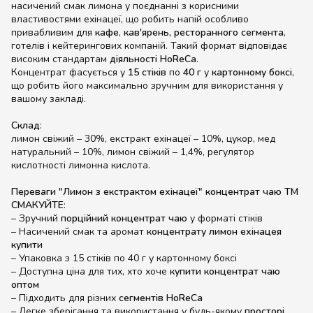
насичений смак лимона у поєднанні з корисними
властивостями ехінацеї, що робить напій особливо
привабливим для
кафе
,
кав'ярень,
ресторанного сегмента
,
готелів і кейтерингових компаній. Такий формат відповідає
високим стандартам
діяльності HoReCa
.
Концентрат фасується у
15 стіків
по
40 г
у
картонному боксі
,
що робить його максимально зручним для використання у
вашому закладі.
Склад
:
лимон свіжий – 30%, екстракт ехінацеї – 10%, цукор, мед
натуральний – 10%, лимон свіжий – 1,4%, регулятор
кислотності лимонна кислота.
Переваги "Лимон з екстрактом ехінацеї" концентрат чаю ТМ
СМАКУЙТЕ
:
– Зручний
порційний концентрат чаю
у форматі стіків
– Насичений смак та аромат
концентрату лимон ехінацея
купити
– Упаковка з 15 стіків по 40 г у картонному боксі
– Доступна ціна для тих, хто хоче
купити концентрат чаю
оптом
– Підходить для різних
сегментів HoReCa
– Легке зберігання та використання у будь-якому
просторі