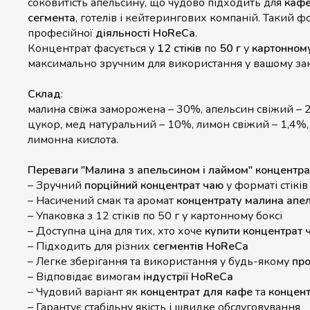
соковитість апельсину, що чудово підходить для
каф
сегмента
, готелів і кейтерингових компаній. Такий 
професійної
діяльності HoReCa
.
Концентрат фасується у
12 стіків
по
50 г
у
картонному
максимально зручним для використання у вашому зак
Склад
:
малина свіжа заморожена – 30%, апельсин свіжий – 
цукор, мед натуральний – 10%, лимон свіжий – 1,4%,
лимонна кислота.
Переваги "Малина з апельсином і лаймом" концент
– Зручний
порційний концентрат чаю
у форматі стіків
– Насичений смак та аромат
концентрату малина апел
– Упаковка з 12 стіків по 50 г у картонному боксі
– Доступна ціна для тих, хто хоче
купити концентрат 
– Підходить для різних
сегментів HoReCa
– Легке зберігання та використання у будь-якому
про
– Відповідає вимогам
індустрії HoReCa
– Чудовий варіант як
концентрат для кафе
та
концент
– Гарантує стабільну якість і швидке обслуговування