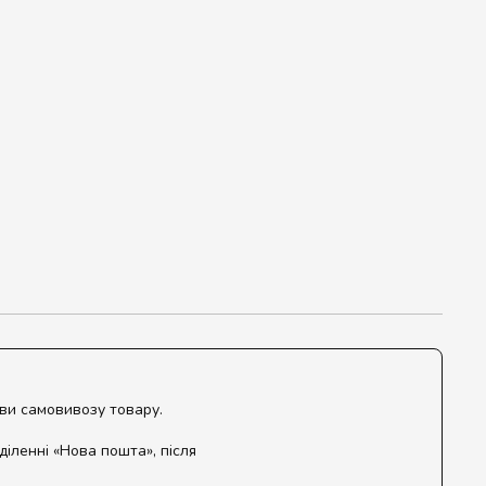
ови самовивозу товару.
діленні «Нова пошта», після