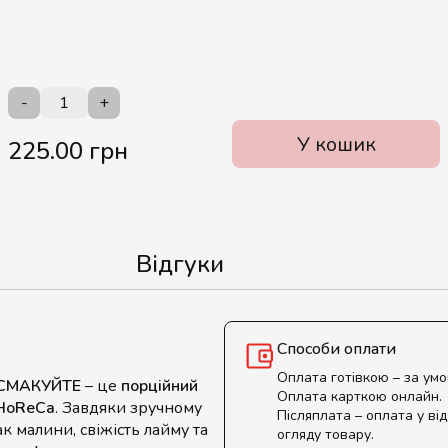
-
+
У кошик
225.00 грн
Відгуки
Способи оплати
Оплата готівкою – за ум
М СМАКУЙТЕ
– це
порційний
Оплата карткою онлайн.
 HoReCa
. Завдяки зручному
Післяплата – оплата у від
к малини, свіжість лайму та
огляду товару.