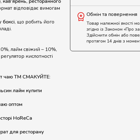
е
,
кав'ярень,
ресторанного
формат відповідає вимогам
Обмін та повернення
 боксі
, що робить його
Товар належної якості м
ладі.
згідно із Законом «Про з
Здійснити обмін або пов
протягом 14 днів з момен
20%, лайм свіжий – 10%,
 регулятор кислотності
рат чаю ТМ СМАКУЙТЕ
:
ьсин лайм купити
чаю оптом
сторі HoReCa
рат для ресторану