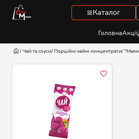
Каталог
Головна
Акції
/ Чай та соуси
/ Порційні чайні концентрати
/ "Мал