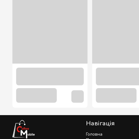
Bubble Tea "Малина" кульки 1,8 кг.
580.00 грн
Навігація
Головна