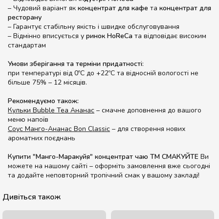
– Чудовий варіант як
концентрат для кафе
та
концентрат для
ресторану
– Гарантує стабільну якість і швидке обслуговування
– Відмінно вписується у
ринок HoReCa
та відповідає високим
стандартам
Умови зберігання та терміни придатності
:
при температурі від 0ºС до +22ºС та відносній вологості не
більше 75% – 12 місяців.
Рекомендуємо також:
Кульки Bubble Tea Ананас
– смачне доповнення до вашого
меню напоїв
Соус Манго-Ананас Bon Classic
– для створення нових
ароматних поєднань
Купити "Манго-Маракуйя" концентрат чаю ТМ СМАКУЙТЕ
Ви
можете на нашому сайті – оформіть замовлення вже сьогодні
та додайте неповторний тропічний смак у вашому закладі!
Дивіться також