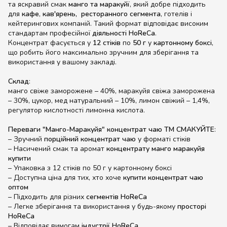
та яскравий смак
манго та маракуйї
, який добре підходить
для
кафе
,
кав'ярень,
ресторанного сегмента
, готелів і
кейтерингових компаній. Такий формат відповідає високим
стандартам професійної
діяльності HoReCa
.
Концентрат фасується у
12 стіків
по
50 г
у
картонному боксі
,
що робить його максимально зручним для зберігання та
використання у вашому закладі.
Склад
:
манго свіже заморожене – 40%, маракуйя свіжа заморожена
– 30%, цукор, мед натуральний – 10%, лимон свіжий – 1,4%,
регулятор кислотності лимонна кислота.
Переваги "Манго-Маракуйя" концентрат чаю ТМ СМАКУЙТЕ
:
– Зручний
порційний концентрат чаю
у форматі стіків
– Насичений смак та аромат
концентрату манго маракуйя
купити
– Упаковка з 12 стіків по 50 г у картонному боксі
– Доступна ціна для тих, хто хоче
купити концентрат чаю
оптом
– Підходить для різних
сегментів HoReCa
– Легке зберігання та використання у будь-якому
просторі
HoReCa
– Відповідає вимогам
індустрії HoReCa