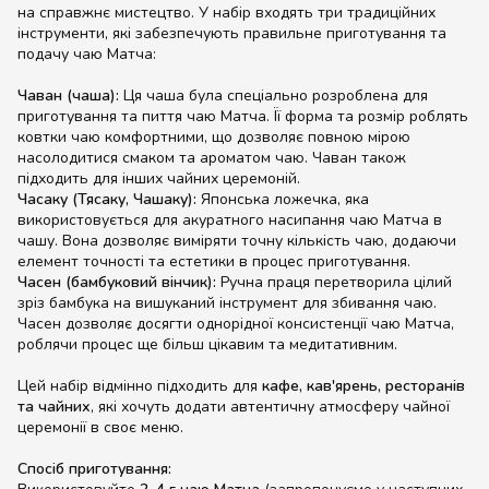
на справжнє мистецтво. У набір входять три традиційних
інструменти, які забезпечують правильне приготування та
подачу чаю Матча:
Чаван (чаша):
Ця чаша була спеціально розроблена для
приготування та пиття чаю Матча. Її форма та розмір роблять
ковтки чаю комфортними, що дозволяє повною мірою
насолодитися смаком та ароматом чаю. Чаван також
підходить для інших чайних церемоній.
Часаку (Тясаку, Чашаку):
Японська ложечка, яка
використовується для акуратного насипання чаю Матча в
чашу. Вона дозволяє виміряти точну кількість чаю, додаючи
елемент точності та естетики в процес приготування.
Часен (бамбуковий вінчик):
Ручна праця перетворила цілий
зріз бамбука на вишуканий інструмент для збивання чаю.
Часен дозволяє досягти однорідної консистенції чаю Матча,
роблячи процес ще більш цікавим та медитативним.
Цей набір відмінно підходить для
кафе, кав'ярень, ресторанів
та чайних
, які хочуть додати автентичну атмосферу чайної
церемонії в своє меню.
Спосіб приготування: