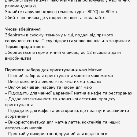
Використовуйте
2–4 г чаю Матча
(запропонуємо у наступних
рекомендаціях).
Залийте гарячою водою (температура ~80°C) на 80 мл.
Збийте вінчиком до утворення піни та подавайте.
Умови зберігання:
Зберігати в сухому, темному місці, подалі від прямого
сонячного світла. Після відкриття упаковки щільно закривати.
Термін придатності:
Зберігається в герметичній упаковці до 12 місяців з дати
виробництва.
Переваги набору для приготування чаю Матча:
– Повний набір для приготування
чистого чаю матча
– Виготовлений з екологічно чистих матеріалів
– Включає
чаван, часаку та часен
для чаю
– Підходить для
чайної церемонії матча
в кафе та ресторанах
– Додає автентичності та японської естетики процесу
приготування
– Підходить для
кафе та ресторанів
, що прагнуть розширити
асортимент
– Використовується для
матча латте
, коктейлів та інших
авторських напоїв
– Простий у використанні, зручний для щоденного