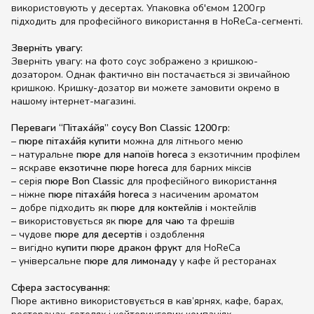
використовують у десертах. Упаковка об'ємом 1200 гр
підходить для професійного використання в HoReCa-сегменті.
Зверніть увагу:
Зверніть увагу: на фото соус зображено з кришкою-
дозатором. Однак фактично він постачається зі звичайною
кришкою. Кришку-дозатор ви можете замовити окремо в
нашому інтернет-магазині.
Переваги “Пітаха́йя” соусу Bon Classic 1200 гр:
–
пюре пітаха́йя купити
можна для літнього меню
– натуральне
пюре для напоїв horeca
з екзотичним профілем
– яскраве
екзотичне пюре horeca
для барних міксів
– серія
пюре Bon Classic
для професійного використання
– ніжне
пюре пітаха́йя horeca
з насиченим ароматом
– добре підходить як
пюре для коктейлів
і моктейлів
– використовується як
пюре для чаю
та фрешів
– чудове
пюре для десертів
і оздоблення
– вигідно
купити пюре дракон фрукт
для HoReCa
– універсальне
пюре для лимонаду
у кафе й ресторанах
Сфера застосування:
Пюре активно використовується в кав’ярнях, кафе, барах,