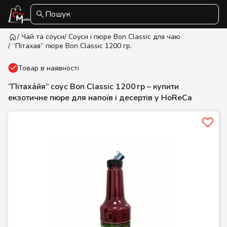
Пошук
/ Чай та соуси
/ Cоуси і пюре Bon Classic для чаю
/ “Пітахая” пюре Bon Classic 1200 гр.
Товар в наявності
“Пітаха́йя” соус Bon Classic 1200 гр – купити
екзотичне пюре для напоїв і десертів у HoReCa