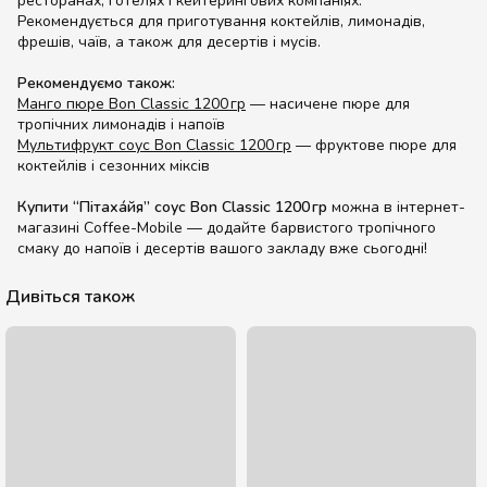
ресторанах, готелях і кейтерингових компаніях.
Рекомендується для приготування коктейлів, лимонадів,
фрешів, чаїв, а також для десертів і мусів.
Рекомендуємо також:
Манго пюре Bon Classic 1200 гр
— насичене пюре для
тропічних лимонадів і напоїв
Мультифрукт соус Bon Classic 1200 гр
— фруктове пюре для
коктейлів і сезонних міксів
Купити “Пітаха́йя” соус Bon Classic 1200 гр
можна в інтернет-
магазині Coffee-Mobile — додайте барвистого тропічного
смаку до напоїв і десертів вашого закладу вже сьогодні!
Дивіться також