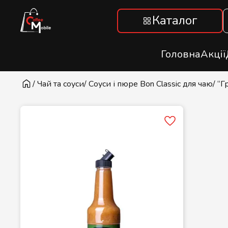
Каталог
Головна
Акції
/ Чай та соуси
/ Cоуси і пюре Bon Classic для чаю
/ “