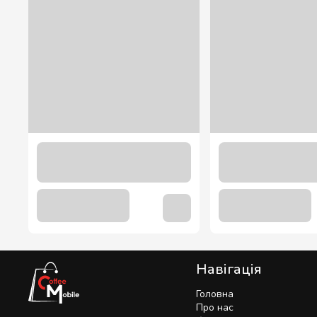
Сироп Амаретто ТМ “Loft” 0,7 л.
113.00 грн
Навігація
Головна
Про нас