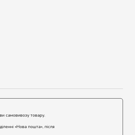
ови самовивозу товару.
діленні «Нова пошта», після