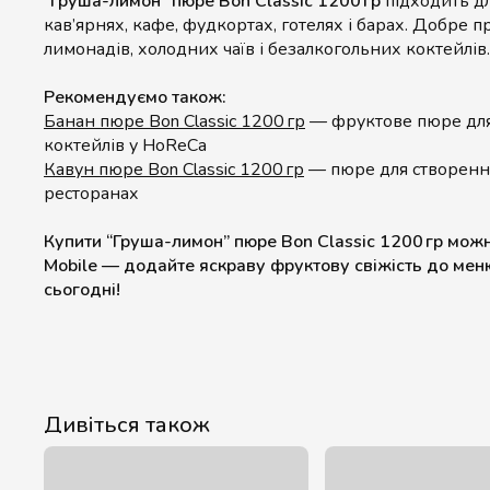
“Груша-лимон” пюре Bon Classic 1200 гр
підходить дл
кав’ярнях, кафе, фудкортах, готелях і барах. Добре 
лимонадів, холодних чаїв і безалкогольних коктейлів.
Рекомендуємо також:
Банан пюре Bon Classic 1200 гр
— фруктове пюре для
коктейлів у HoReCa
Кавун пюре Bon Classic 1200 гр
— пюре для створення
ресторанах
Купити “Груша-лимон” пюре Bon Classic 1200 гр можн
Mobile — додайте яскраву фруктову свіжість до ме
сьогодні!
Дивіться також