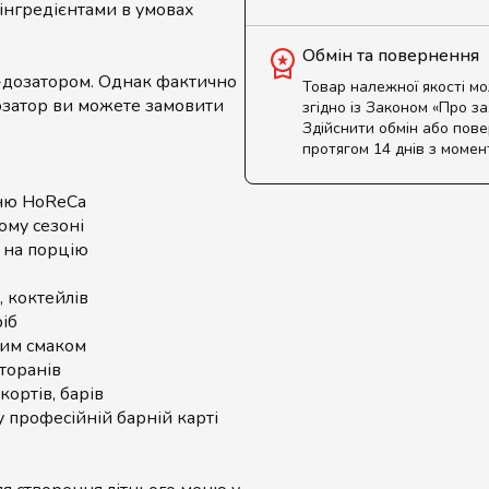
 інгредієнтами в умовах
Обмін та повернення
дозатором. Однак фактично
Товар належної якості м
озатор ви можете замовити
згідно із Законом «Про з
Здійснити обмін або пов
протягом 14 днів з момен
ню HoReCa
ому сезоні
 на порцію
в, коктейлів
ріб
им смаком
торанів
кортів, барів
 професійній барній карті