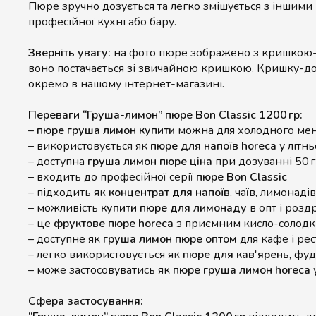
Пюре зручно дозується та легко змішується з іншими
професійної кухні або бару.
Зверніть увагу:
на фото пюре зображено з кришкою-
воно постачається зі звичайною кришкою. Кришку-д
окремо в нашому інтернет-магазині.
Переваги “Груша-лимон” пюре Bon Classic 1200 гр:
–
пюре груша лимон купити
можна для холодного ме
– використовується як
пюре для напоїв horeca
у літнь
– доступна
груша лимон пюре ціна
при дозуванні 50 г
– входить до професійної серії
пюре Bon Classic
– підходить як
концентрат для напоїв
, чаїв, лимонаді
– можливість
купити пюре для лимонаду
в опт і розд
– це
фруктове пюре horeca
з приємним кисло-солодк
– доступне як
груша лимон пюре оптом
для кафе і рес
– легко використовується як
пюре для кав'ярень
, фуд
– може застосовуватись як
пюре груша лимон horeca
у
Сфера застосування: