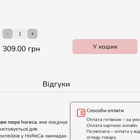
-
+
У кошик
309.00 грн
Відгуки
Способи оплати
Оплата готівкою – за ум
ве пюре horeca
, яке поєднує
Оплата карткою онлайн.
истовується для
Післяплата – оплата у від
моктейлів у HoReCa-закладах.
огляду товару.