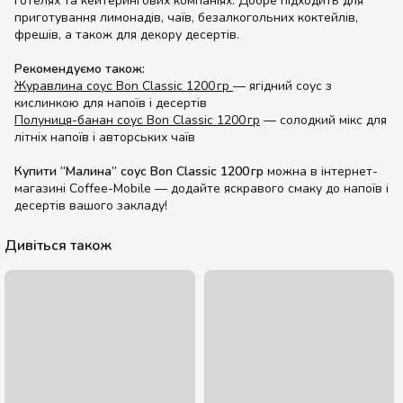
готелях та кейтерингових компаніях. Добре підходить для
приготування лимонадів, чаїв, безалкогольних коктейлів,
фрешів, а також для декору десертів.
Рекомендуємо також:
Журавлина соус Bon Classic 1200 гр
— ягідний соус з
кислинкою для напоїв і десертів
Полуниця-банан соус Bon Classic 1200 гр
— солодкий мікс для
літніх напоїв і авторських чаїв
Купити “Малина” соус Bon Classic 1200 гр
можна в інтернет-
магазині Coffee-Mobile — додайте яскравого смаку до напоїв і
десертів вашого закладу!
Дивіться також