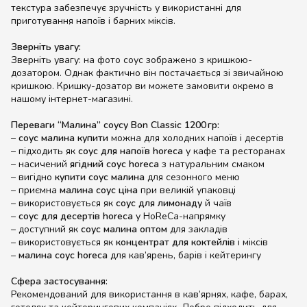
текстура забезпечує зручність у використанні для
приготування напоїв і барних міксів.
Зверніть увагу:
Зверніть увагу: на фото соус зображено з кришкою-
дозатором. Однак фактично він постачається зі звичайною
кришкою. Кришку-дозатор ви можете замовити окремо в
нашому інтернет-магазині.
Переваги “Малина” соусу Bon Classic 1200 гр:
–
соус малина купити
можна для холодних напоїв і десертів
– підходить як
соус для напоїв horeca
у кафе та ресторанах
– насичений
ягідний соус horeca
з натуральним смаком
– вигідно
купити соус малина
для сезонного меню
– приємна
малина соус ціна
при великій упаковці
– використовується як
соус для лимонаду
й чаїв
–
соус для десертів horeca
у HoReCa-напрямку
– доступний як
соус малина оптом
для закладів
– використовується як
концентрат для коктейлів
і міксів
–
малина соус horeca
для кав’ярень, барів і кейтерингу
Сфера застосування:
Рекомендований для використання в кав’ярнях, кафе, барах,