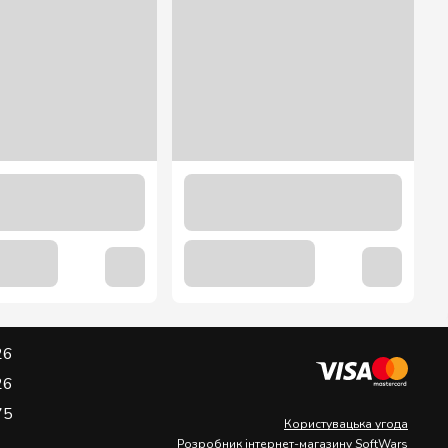
26
26
75
Користувацька угода
Розробник інтернет-магазину SoftWars