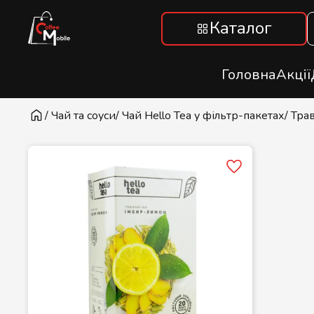
Каталог
Головна
Акції
/ Чай та соуси
/ Чай Hello Tea у фільтр-пакетах
/ Тра