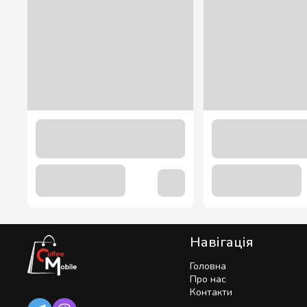
“Обліпиха” соус Bon Classic 1200 гр.
319.00 грн
Навігація
Головна
Про нас
Контакти