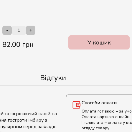
-
+
У кошик
82.00 грн
Відгуки
Способи оплати
Оплата готівкою – за ум
 та зігріваючий напій на
Оплата карткою онлайн.
ня гостроти імбиру з
Післяплата – оплата у від
опулярним серед закладів
огляду товару.