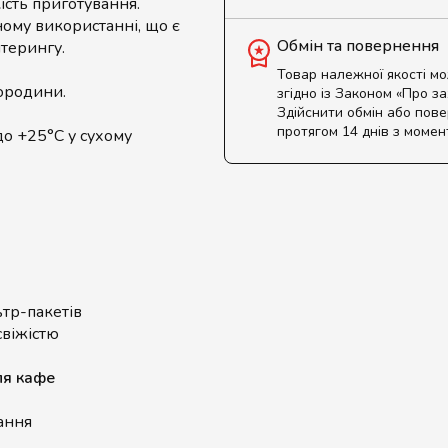
кість приготування.
ному використанні, що є
Обмін та повернення
йтерингу.
Товар належної якості м
мородини.
згідно із Законом «Про з
Здійснити обмін або пов
протягом 14 днів з момен
до +25°C у сухому
ьтр-пакетів
віжістю
ля кафе
ання