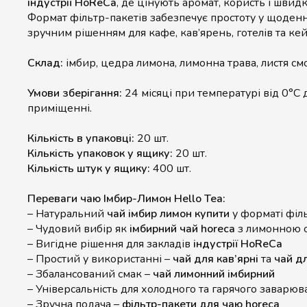
індустрії HoReCa
, де цінують аромат, користь і швид
Формат фільтр-пакетів забезпечує простоту у щоден
зручним рішенням для кафе, кав’ярень, готелів та ке
Склад:
імбир, цедра лимона, лимонна трава, листя с
Умови зберігання:
24 місяці при температурі від 0°C 
приміщенні.
Кількість в упаковці:
20 шт.
Кількість упаковок у ящику:
20 шт.
Кількість штук у ящику:
400 шт.
Переваги чаю Імбир-Лимон Hello Tea:
– Натуральний
чай імбир лимон купити
у форматі філ
– Чудовий вибір як
імбирний чай horeca
з лимонною с
– Вигідне рішення для закладів
індустрії HoReCa
– Простий у використанні –
чай для кав’ярні
та
чай д
– Збалансований смак –
чай лимонний імбирний
– Універсальність для холодного та гарячого заварюв
– Зручна подача –
фільтр-пакети для чаю horeca