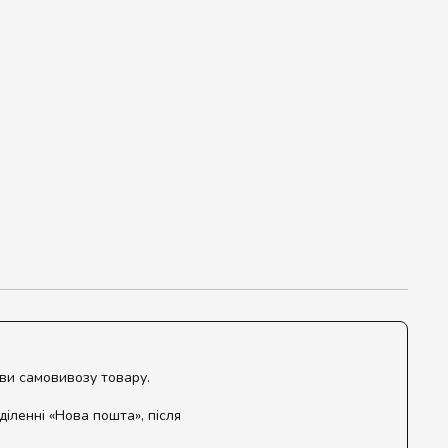
ови самовивозу товару.
діленні «Нова пошта», після