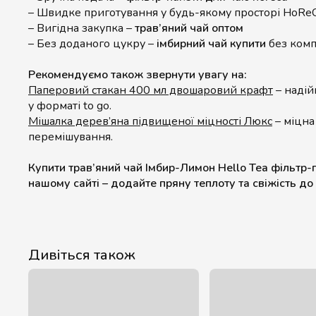
– Швидке приготування у будь-якому просторі HoRe
– Вигідна закупка –
трав’яний чай оптом
– Без доданого цукру –
імбирний чай купити
без комп
Рекомендуємо також звернути увагу на:
Паперовий стакан 400 мл двошаровий крафт
– надій
у форматі to go.
Мішалка дерев’яна підвищеної міцності Люкс
– міцна 
перемішування.
Купити трав’яний чай Імбир-Лимон Hello Tea фільтр-
нашому сайті – додайте пряну теплоту та свіжість до
Дивіться також