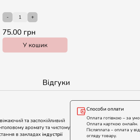
-
+
75.00 грн
У кошик
Відгуки
Способи оплати
Оплата готівкою – за ум
свіжаючий та заспокійливий
Оплата карткою онлайн.
ентоловому аромату та чистому
Післяплата – оплата у від
стання в закладах
індустрії
огляду товару.