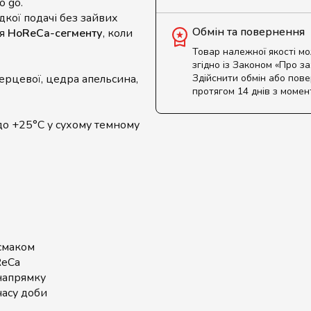
o go.
кої подачі без зайвих
Обмін та повернення
ля
HoReCa-сегменту
, коли
Товар належної якості м
згідно із Законом «Про з
перцевої, цедра апельсина,
Здійснити обмін або пов
протягом 14 днів з момен
 до +25°C у сухому темному
смаком
ReCa
напрямку
часу доби