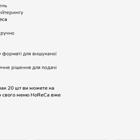
ень
кейтерингу
eca
ручно
у форматі для вишуканої
ичне рішення для подачі
пак 20 шт ви можете на
до свого меню HoReCa вже