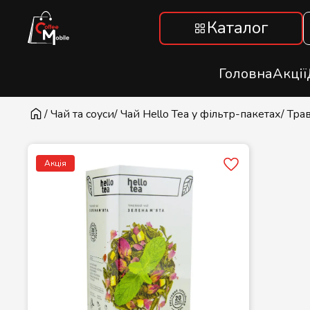
Каталог
Головна
Акції
/ Чай та соуси
/ Чай Hello Tea у фільтр-пакетах
/ Тра
Акція