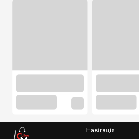
Чай "Mesh" М'ята 1,8 г. х 16 шт.
115.00 грн
Навігація