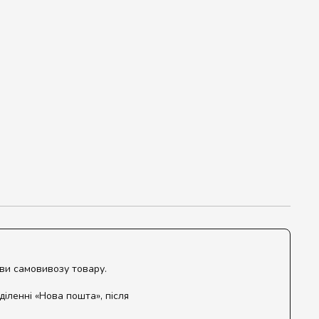
ови самовивозу товару.
діленні «Нова пошта», після