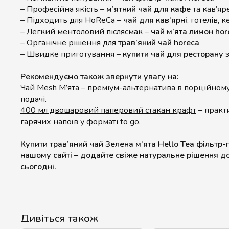
– Професійна якість –
м’ятний чай для кафе
та кав’яр
– Підходить для HoReCa –
чай для кав’ярні
, готелів, 
– Легкий ментоловий післясмак –
чай м’ята лимон hor
– Органічне рішення для
трав’яний чай horeca
– Швидке приготування –
купити чай для ресторану
з
Рекомендуємо також звернути увагу на:
Чай Mesh М’ята
– преміум-альтернатива в порційном
подачі.
400 мл двошаровий паперовий стакан крафт
– практ
гарячих напоїв у форматі to go.
Купити трав’яний чай Зелена м’ята Hello Tea фільтр-
нашому сайті – додайте свіже натуральне рішення 
сьогодні.
Дивіться також