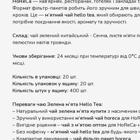
HoReCa
— кав’ярнях, ресторанах, готелях і закладах t
Формат фільтр-пакетів робить його зручним для швид
кроків. Це —
м’ятний чай hello tea
, який обирають д
потрібне поєднання якості, аромату та зручності.
Склад:
чай зелений китайський - Сенча, листя м’яти 
пелюстки квітів троянди.
Умови зберігання:
24 місяці при температурі від 0°C
місці.
Кількість в упаковці:
20 шт.
Кількість упаковок у ящику:
20 шт.
Кількість штук у ящику:
400 шт.
Переваги чаю Зелена м’ята Hello Tea:
– Натуральний
чай зелена м’ята купити
з насиченим 
– Зручний у використанні
м’ятний чай horeca
для Ho
– Вигідне рішення –
чай з м’ятою оптом
для HoReCa-
– Без кофеїну –
м’ятний чай hello tea
для будь-якого 
– Компактне пакування –
чай фільтр-пакет horeca