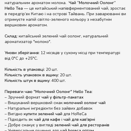
натуральним ароматом молока.
Чай “Молочний Оолонг”
Hello Tea
— це китайський напівферментований чай, зростає
в передгір’ях Китаю і на острові Тайвань. При заварюванні ви
отримуєте напій світло-зеленого кольору з незабутнім
вершковим ароматом.
Склад:
китайський зелений чай оолонг, натуральний
ароматизатор "молоко".
Умови зберігання:
12 місяців у сухому місці при температурі
від 0°C до +25°C.
Кількість в упаковці:
20 шт.
Кількість упаковок в ящику:
20 шт.
Кількість штук в ящику:
400 шт.
Переваги чаю "Молочний Оолонг" Hello Tea:
– Зручний формат
чай у фільтр-пакетах
– Вишуканий вершковий смак
молочний оолонг чай
– Натуральні інгредієнти без зайвих добавок
– Вигідно
купити зелений чай
для HoReCa
– Підходить як
чай для кафе
і
чай для кав'ярні
– Добре смакує у вигляді
зелений чай для ресторанів
– Універсальне рішення для
чай horeca оптом