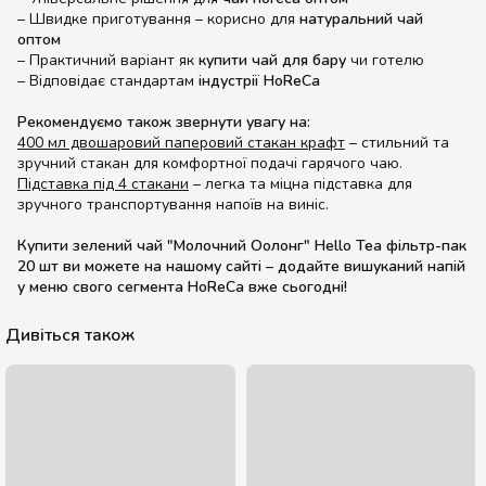
– Швидке приготування – корисно для
натуральний чай
оптом
– Практичний варіант як
купити чай для бару
чи готелю
– Відповідає стандартам
індустрії HoReCa
Рекомендуємо також звернути увагу на:
400 мл двошаровий паперовий стакан крафт
– стильний та
зручний стакан для комфортної подачі гарячого чаю.
Підставка під 4 стакани
– легка та міцна підставка для
зручного транспортування напоїв на виніс.
Купити зелений чай "Молочний Оолонг" Hello Tea фільтр-пак
20 шт ви можете на нашому сайті – додайте вишуканий напій
у меню свого сегмента HoReCa вже сьогодні!
Дивіться також