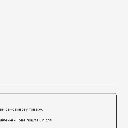
ови самовивозу товару.
діленні «Нова пошта», після