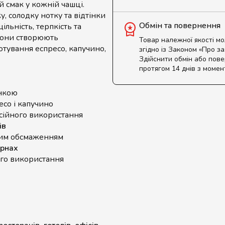
й смак у кожній чашці.
, солодку нотку та відтінки
Обмін та повернення
ільність, терпкість та
 вони створюють
Товар належної якості м
отування еспресо, капучино,
згідно із Законом «Про з
Здійснити обмін або пов
протягом 14 днів з момен
инкою
есо і капучино
сійного використання
ів
им обсмаженням
ернах
го використання