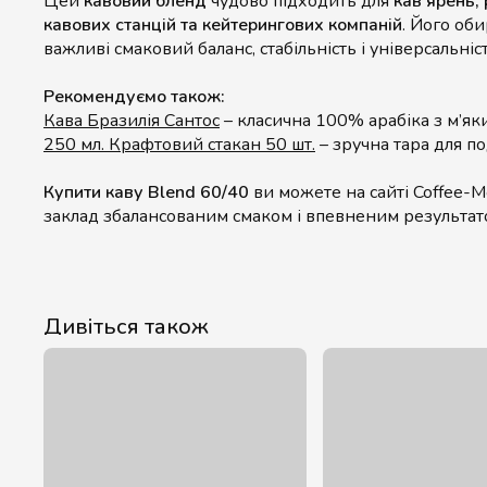
Цей
кавовий бленд
чудово підходить для
кав’ярень, 
кавових станцій та кейтерингових компаній
. Його об
важливі смаковий баланс, стабільність і універсальніс
Рекомендуємо також:
Кава Бразилія Сантос
– класична 100% арабіка з м’я
250 мл. Крафтовий стакан 50 шт.
– зручна тара для по
Купити каву Blend 60/40
ви можете на сайті Coffee-Mo
заклад збалансованим смаком і впевненим результато
Дивіться також