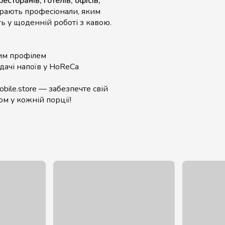
ресторанів, готелів, офісів,
ирають професіонали, яким
ть у щоденній роботі з кавою.
ким профілем
дачі напоїв у HoReCa
bile.store — забезпечте свій
м у кожній порції!