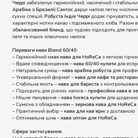
Черрі
забезпечує гармонійний, насичений і стабільни
Арабіка з Бразилії Сантос
дарує напою легку кислинку
сухих спецій.
Робуста Індія Черрі
додає гіркуватість, щ
характерні нотки какао і підсмаженого хліба. Разом
збалансований бленд
, що чудово підходить для приг
лате та інших класичних напоїв.
Переваги кави Blend 60/40:
– Гармонійний
смак кави для HoReCa
з легкою гірч
– Вдале співвідношення –
кава 60/40 купити
для еспр
– Натуральна суміш –
кава арабіка робуста
для профе
– Універсальний формат –
кава для кафе та ресторан
– Стабільна якість –
кава для бариста
з контрольован
– Підходить для різних напоїв –
професійна кава в з
– Міцне пакування –
кава horeca купити
для щоденно
– Сумісна з обладнанням –
зернова кава для HoReCa
– Практичний вибір –
кава для кав’ярні
з доставкою
– Оптимальна ціна –
кава оптом для HoReCa
Сфера застосування: