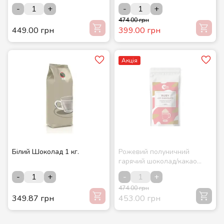
-
+
-
+
474.00 грн
449.00 грн
399.00 грн
Акція
Білий Шоколад 1 кг.
Рожевий полуничний
гарячий шоколад/какао
RUBY 500 г
-
+
-
+
474.00 грн
349.87 грн
453.00 грн