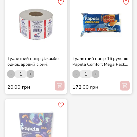
Туалетний папір Джамбо
Туалетний папір 16 рулонів
одношаровий сірий
Papela Comfort Mega Pack
макулатурний з тисненням
3-х шаровий
-
+
-
+
90 м. в рулоні 1 шт
20.00 грн
172.00 грн