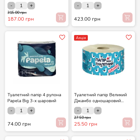
Small 2-х шаровий
шаровий
-
+
-
+
315.00 грн
187.00 грн
423.00 грн
Акція
Туалетний папір 4 рулона
Туалетний папір Великий
Papela Big 3-х шаровий
Джамбо одношаровий
сірий макулатурний з
-
+
-
+
тисненням 120 м. в рулоні 1
27.50 грн
шт
74.00 грн
25.50 грн