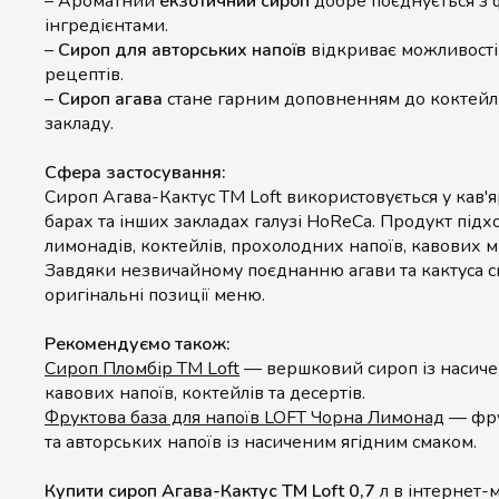
– Ароматний
екзотичний сироп
добре поєднується з
інгредієнтами.
–
Сироп для авторських напоїв
відкриває можливості
рецептів.
–
Сироп агава
стане гарним доповненням до коктейль
закладу.
Сфера застосування:
Сироп Агава-Кактус ТМ Loft використовується у кав'я
барах та інших закладах галузі HoReCa. Продукт під
лимонадів, коктейлів, прохолодних напоїв, кавових мі
Завдяки незвичайному поєднанню агави та кактуса 
оригінальні позиції меню.
Рекомендуємо також:
Сироп Пломбір ТМ Loft
— вершковий сироп із насиче
кавових напоїв, коктейлів та десертів.
Фруктова база для напоїв LOFT Чорна Лимонад
— фру
та авторських напоїв із насиченим ягідним смаком.
Купити сироп Агава-Кактус ТМ Loft 0,7
л в інтернет-м