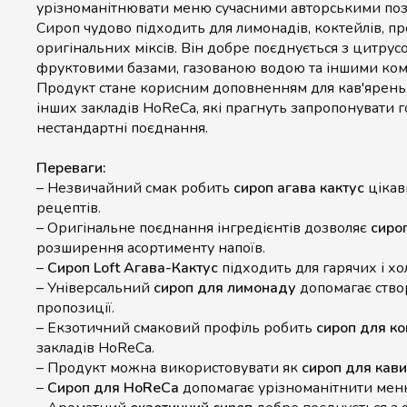
урізноманітнювати меню сучасними авторськими поз
Сироп чудово підходить для лимонадів, коктейлів, п
оригінальних міксів. Він добре поєднується з цитрус
фруктовими базами, газованою водою та іншими ко
Продукт стане корисним доповненням для кав'ярень, 
інших закладів HoReCa, які прагнуть запропонувати г
нестандартні поєднання.
Переваги:
– Незвичайний смак робить
сироп агава кактус
цікав
рецептів.
– Оригінальне поєднання інгредієнтів дозволяє
сироп
розширення асортименту напоїв.
–
Сироп Loft Агава-Кактус
підходить для гарячих і хо
– Універсальний
сироп для лимонаду
допомагає ство
пропозиції.
– Екзотичний смаковий профіль робить
сироп для ко
закладів HoReCa.
– Продукт можна використовувати як
сироп для кави
–
Сироп для HoReCa
допомагає урізноманітнити мен