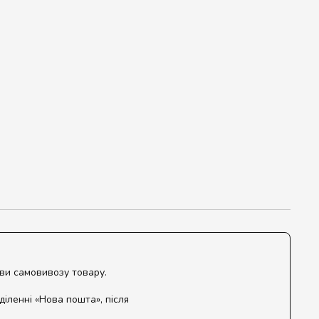
ови самовивозу товару.
діленні «Нова пошта», після