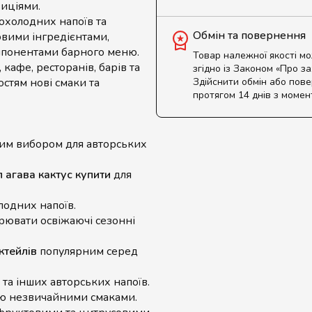
иціями.
рохолодних напоїв та
Обмін та повернення
овими інгредієнтами,
мпонентами барного меню.
Товар належної якості м
кафе, ресторанів, барів та
згідно із Законом «Про з
остям нові смаки та
Здійснити обмін або пов
протягом 14 днів з момен
им вибором для авторських
 агава кактус купити
для
лодних напоїв.
рювати освіжаючі сезонні
ктейлів
популярним серед
та інших авторських напоїв.
ю незвичайними смаками.