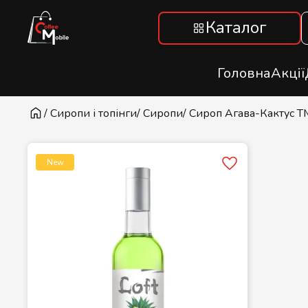
Каталог
Головна
Акції
/ Сиропи і топінги
/ Сиропи
/ Сироп Агава-Кактус ТМ 
New