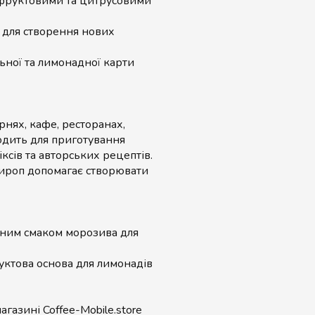
 фруктовими та цитрусовими
 для створення нових
ної та лимонадної карти
рнях, кафе, ресторанах,
ходить для приготування
ксів та авторських рецептів.
сироп допомагає створювати
ним смаком морозива для
ктова основа для лимонадів
агазині Coffee-Mobile.store