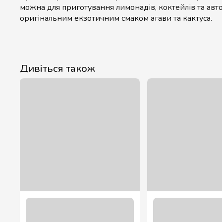
можна для приготування лимонадів, коктейлів та авт
оригінальним екзотичним смаком агави та кактуса.
Дивіться також
Акція
Сироп Лаванда ТМ “Loft” 0,7 л.