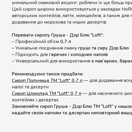
унікальний смаковий акцент, роблячи їх ще більш пр
Цей сироп широко використовується у закладах HoR
авторських коктейлів, латте, мілкшейків, а також для 
додавання до морозива та інших десертів.
Переваги сиропу Груша - Дор Блю "Loft":
– Професійний об’єм
0,7 л
– Унікальне поєднання смаку
груші та сиру Дор Блю
– Підходить для
гарячих і холодних напоїв
– Універсальний для використання в
кав’ярнях, бара
Рекомендуємо також придбати:
Сироп Полуниця ТМ "Loft" 0,7 л
— для додавання яскр
напої та десерти
Сироп Шоколад ТМ "Loft" 0,7 л
— для насиченого шок
коктейлях і десертах
Замовляйте сироп Груша - Дор Блю ТМ "Loft" у нашом
надайте своїм напоям та десертам неповторний вишу