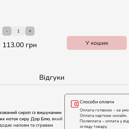
-
+
У кошик
113.00 грн
Відгуки
Способи оплати
Оплата готівкою – за ум
зований сироп із вишуканим
Оплата карткою онлайн.
них ноток сиру Дор Блю
, який
Післяплата – оплата у від
 додає напоям та стравам
огляду товару.