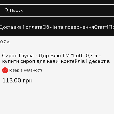
Доставка і оплата
Обмін та повернення
Статті
Пр
0,7 л.
Сироп Груша - Дор Блю ТМ "Loft" 0,7 л –
купити сироп для кави, коктейлів і десертів
Товар в наявності
113.00 грн