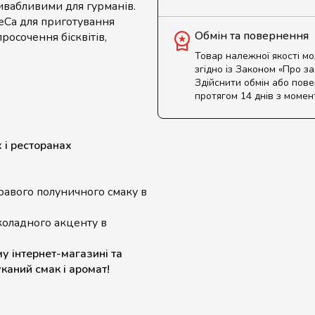
ивабливими для гурманів.
eCa для приготування
Обмін та повернення
просочення бісквітів,
Товар належної якості м
згідно із Законом «Про з
Здійснити обмін або пов
протягом 14 днів з момен
х і ресторанах
авого полуничного смаку в
оладного акценту в
у інтернет-магазині та
каний смак і аромат!