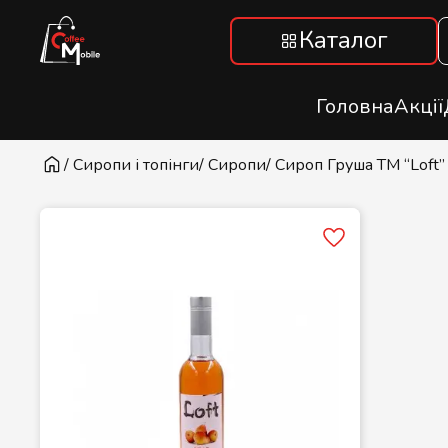
Каталог
Головна
Акції
/ Сиропи і топінги
/ Сиропи
/ Сироп Груша ТМ “Loft” 