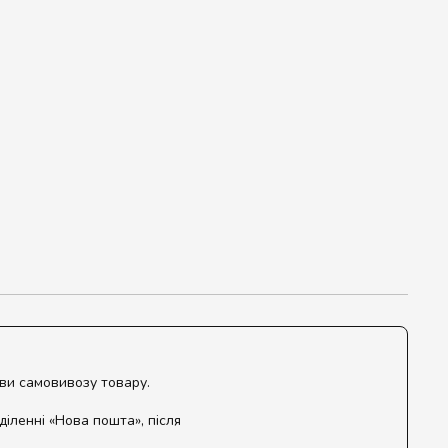
ови самовивозу товару.
діленні «Нова пошта», після