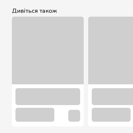
Дивіться також
Акція
Сироп Лаванда ТМ “Loft” 0,7 л.
113.00 грн
98.00 грн