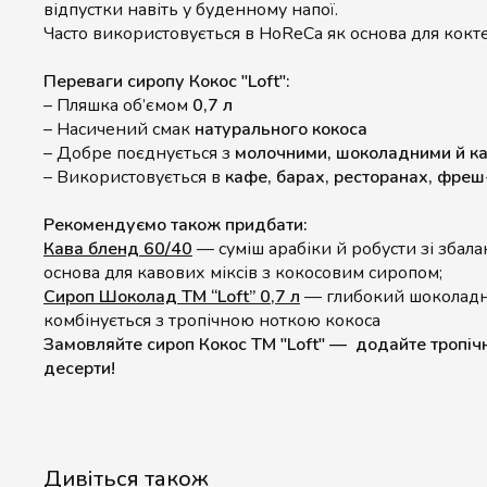
відпустки навіть у буденному напої.
Часто використовується в HoReCa як основа для кокте
Переваги сиропу Кокос "Loft":
– Пляшка об’ємом
0,7 л
– Насичений смак
натурального кокоса
– Добре поєднується з
молочними, шоколадними й ка
– Використовується в
кафе, барах, ресторанах, фре
Рекомендуємо також придбати:
Кава бленд 60/40
— суміш арабіки й робусти зі збал
основа для кавових міксів з кокосовим сиропом;
Сироп Шоколад ТМ “Loft” 0,7 л
— глибокий шоколадни
комбінується з тропічною ноткою кокоса
Замовляйте сироп Кокос ТМ "Loft" — додайте тропічну
десерти!
Дивіться також