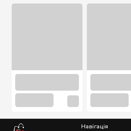
Сироп Полуниця ТМ “Loft” 0,7 л.
113.00 грн
Навігація