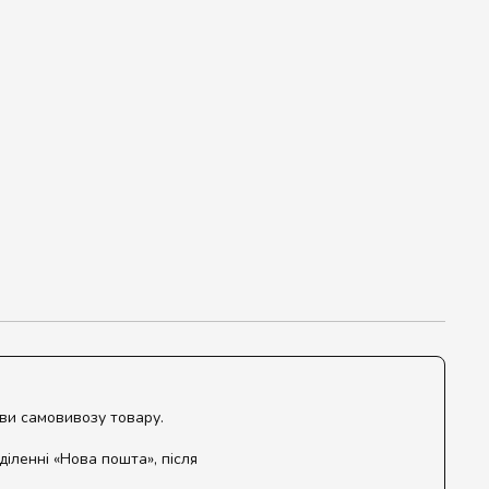
ови самовивозу товару.
діленні «Нова пошта», після