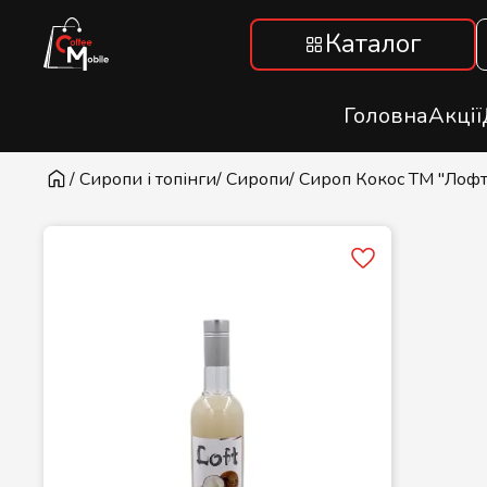
Каталог
Головна
Акції
/ Сиропи і топінги
/ Сиропи
/ Сироп Кокос ТМ "Лофт"