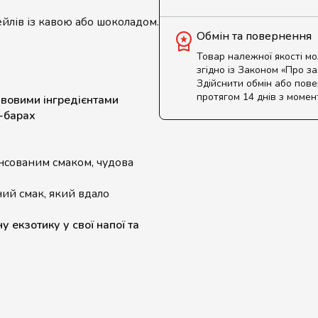
йлів із кавою або шоколадом.
Обмін та повернення
Товар належної якості м
згідно із Законом «Про з
Здійснити обмін або пов
протягом 14 днів з момен
вовими інгредієнтами
ш-барах
ансованим смаком, чудова
й смак, який вдало
 екзотику у свої напої та