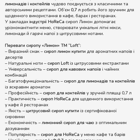
лимонадів і коктейлів
чудово поєднується з класичними та
авторськими рецептами. Об’єм
0,7 л
робить його зручним для
щоденного використання в кафе, барах і ресторанах.
У закладах
індустрії HoReCa
сироп Лимон допомагає
урізноманітнити меню, створювати унікальні літні мікси,
лимонади й гарячі напої з цитрусовими нотами.
Переваги сиропу «Лимон» ТМ “Loft”:
– Виразний смак –
сироп лимон купити
для ароматних напоїв і
десертів
– Натуральні ноти –
сироп Loft
із цитрусовими екстрактами
– Універсальність –
сироп для кавових напоїв
і чайних
комбінацій
– Багатофункціональність –
сироп для лимонадів та коктейлів
із яскравим ароматом
– Професійність –
сироп для коктейлів
у зручній пляшці 0,7 л
– Практичність –
сироп HoReCa
для щоденного використання
у кафе й ресторанах
– Якість –
цитрусовий сироп купити
із сертифікованої
сировини
– Економічність –
лимонний сироп для чаю
з оптимальним
дозуванням
– Популярність –
сироп для HoReCa
у меню кафе та барів