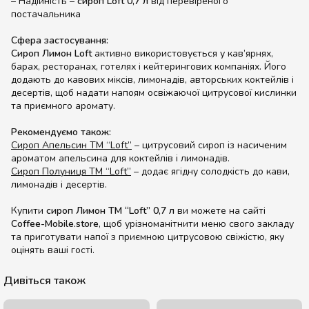
– Надійність –
сироп Loft 0,7 л
від перевіреного
постачальника
Сфера застосування:
Сироп Лимон Loft
активно використовується у кав’ярнях,
барах, ресторанах, готелях і кейтерингових компаніях. Його
додають до кавових міксів, лимонадів, авторських коктейлів і
десертів, щоб надати напоям освіжаючої цитрусової кислинки
та приємного аромату.
Рекомендуємо також:
Сироп Апельсин ТМ “Loft”
– цитрусовий сироп із насиченим
ароматом апельсина для коктейлів і лимонадів.
Сироп Полуниця ТМ “Loft”
– додає ягідну солодкість до кави,
лимонадів і десертів.
Купити
сироп Лимон ТМ “Loft” 0,7 л
ви можете на сайті
Coffee-Mobile.store
, щоб урізноманітнити меню свого закладу
та приготувати напої з приємною цитрусовою свіжістю, яку
оцінять ваші гості.
Дивіться також